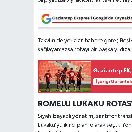
Video Haber
Yaşam
Takvim de yer alan habere göre; Beşik
Yeme-İçme
sağlayamazsa rotayı bir başka yıldıza
Yemek
Gaziantep FK, 
İçeriği Görüntül
ROMELU LUKAKU ROTA
Siyah-beyazlı yönetim, santrfor tran
Lukaku'yu ikinci planı olarak seçti. Y