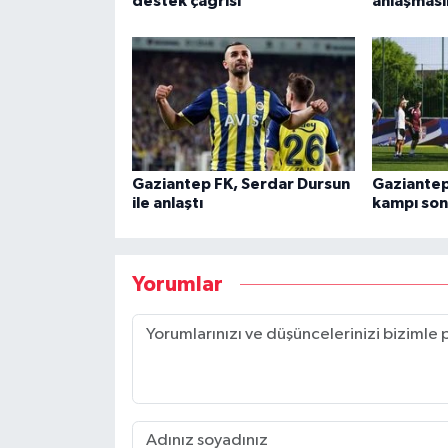
destek çağrısı
anlaşması
Gaziantep FK, Serdar Dursun
Gaziantep
ile anlaştı
kampı son
Yorumlar