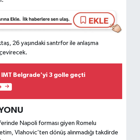
taş, 26 yaşındaki santrfor ile anlaşma
 çevirecek.
IMT Belgrade'yi 3 golle geçti
e
SYONU
sferinde Napoli forması giyen Romelu
önetim, Vlahovic'ten dönüş alınmadığı takdirde