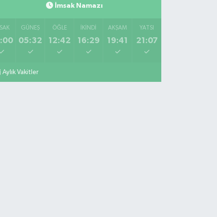
İmsak Namazı
SAK
GÜNEŞ
ÖĞLE
İKINDI
AKŞAM
YATSI
:00
05:32
12:42
16:29
19:41
21:07
Aylık Vakitler