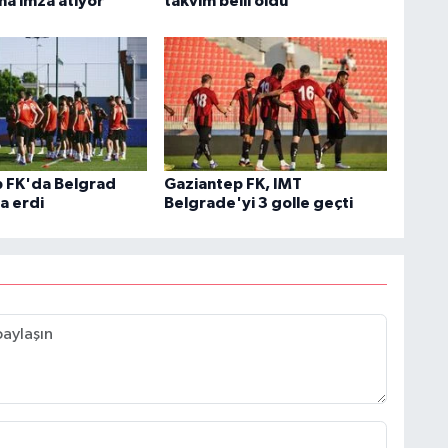
na imza atıyor
takvim belli oldu
 FK'da Belgrad
Gaziantep FK, IMT
a erdi
Belgrade'yi 3 golle geçti