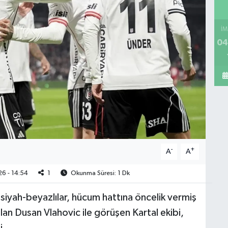
İM
04
-
+
A
A
6 - 14:54
1
Okunma Süresi: 1 Dk
siyah-beyazlılar, hücum hattına öncelik vermiş
lan Dusan Vlahovic ile görüşen Kartal ekibi,
i.