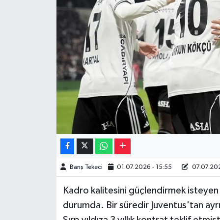
Müzik
Piyasa
Resmi İlanlar
Sağlık
Sinemalar
Siyaset
Spor
Barış Tekeci
01.07.2026 - 15:55
07.07.202
Kadro kalitesini güçlendirmek isteyen 
Teknoloji
durumda. Bir süredir Juventus'tan ayrı
Türkiye
Sırp yıldıza 3 yıllık kontrat teklif etmişt