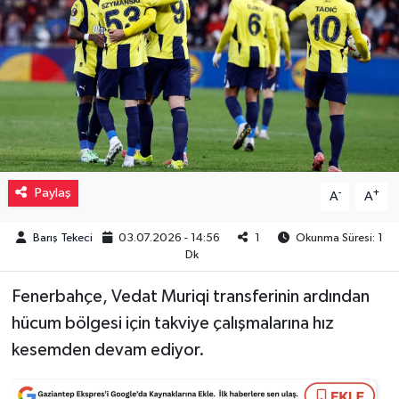
Müzik
Piyasa
Resmi İlanlar
Sağlık
Paylaş
-
+
A
A
Sinemalar
Barış Tekeci
03.07.2026 - 14:56
1
Okunma Süresi: 1
Dk
Siyaset
Fenerbahçe, Vedat Muriqi transferinin ardından
Spor
hücum bölgesi için takviye çalışmalarına hız
kesemden devam ediyor.
Teknoloji
Türkiye