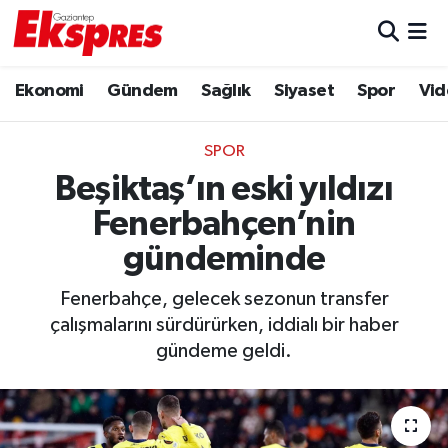
Eğitim
Hava Durumu
Ekonomi
Gündem
Sağlık
Siyaset
Spor
Vid
Ekonomi
Trafik Durumu
SPOR
Gaziantep son dakika
Puan Durumu ve Fikstür
Beşiktaş’ın eski yıldızı
Fenerbahçen’nin
Genel
Tüm Manşetler
gündeminde
Gündem
Son Dakika Haberleri
Fenerbahçe, gelecek sezonun transfer
çalışmalarını sürdürürken, iddialı bir haber
Haberler
Haber Arşivi
gündeme geldi.
Kültür Sanat
Magazin