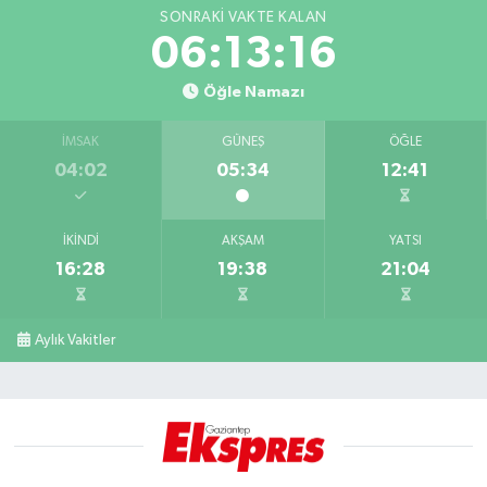
SONRAKI VAKTE KALAN
06:13:15
Öğle Namazı
İMSAK
GÜNEŞ
ÖĞLE
04:02
05:34
12:41
İKINDI
AKŞAM
YATSI
16:28
19:38
21:04
Aylık Vakitler