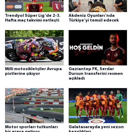
Trendyol Süper Lig'de 2-3.
Akdeniz Oyunları'nda
Hafta maç takvimi netleşti
Türkiye'yi temsil edecek
Milli motosikletçiler Avrupa
Gaziantep FK, Serdar
pistlerine çıkıyor
Dursun transferini resmen
açıkladı
Motor sporları tutkunları
Galatasarayda yeni sezon
bir araya geliyor
hazırlıkları