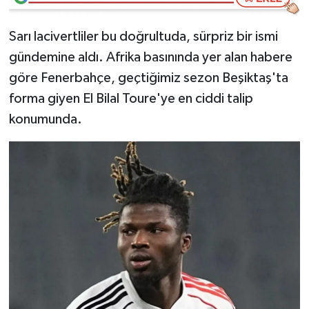
Video Haber
Sarı lacivertliler bu doğrultuda, sürpriz bir ismi
gündemine aldı. Afrika basınında yer alan habere
Yaşam
göre Fenerbahçe, geçtiğimiz sezon Beşiktaş'ta
forma giyen El Bilal Toure'ye en ciddi talip
Yeme-İçme
konumunda.
Yemek