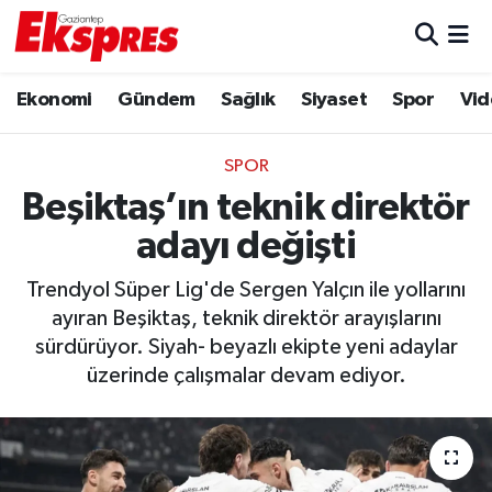
Eğitim
Hava Durumu
Ekonomi
Gündem
Sağlık
Siyaset
Spor
Vid
Ekonomi
Trafik Durumu
SPOR
Gaziantep son dakika
Puan Durumu ve Fikstür
Beşiktaş’ın teknik direktör
adayı değişti
Genel
Tüm Manşetler
Trendyol Süper Lig'de Sergen Yalçın ile yollarını
Gündem
Son Dakika Haberleri
ayıran Beşiktaş, teknik direktör arayışlarını
sürdürüyor. Siyah- beyazlı ekipte yeni adaylar
Haberler
Haber Arşivi
üzerinde çalışmalar devam ediyor.
Kültür Sanat
Magazin