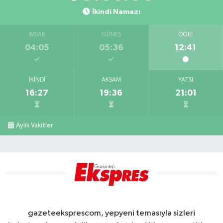
İkindi Namazı
İMSAK
GÜNEŞ
ÖĞLE
04:05
05:36
12:41
İKINDI
AKŞAM
YATSI
16:27
19:36
21:01
Aylık Vakitler
gazeteeksprescom, yepyeni temasıyla sizleri