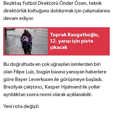
Beşiktaş Futbol Direktörü Önder Özen, teknik
direktörlük koltuğunu doldurmak için çalışmalarına
Video Haber
devam ediyor.
Yaşam
Toprak Razgatlıoğlu,
Yeme-İçme
12. yarışı için piste
çıkacak
Yemek
Bu doğrultuda en çok uğraşılan isimlerden biri
olan Filipe Luis, bugün basına yansıyan haberlere
göre Bayer Leverkusen ile görüşmeye başladı.
Brezilyalı çalıştırıcı, Kasper Hjulmand ile yollar
ayrıldıktan sonra resmi olarak açıklanabilir.
Yeni rota değişti