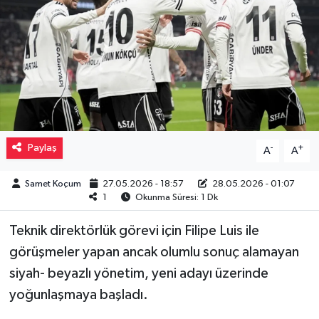
Müzik
Piyasa
Resmi İlanlar
Sağlık
Paylaş
-
+
A
A
Sinemalar
Samet Koçum
27.05.2026 - 18:57
28.05.2026 - 01:07
1
Okunma Süresi: 1 Dk
Siyaset
Teknik direktörlük görevi için Filipe Luis ile
Spor
görüşmeler yapan ancak olumlu sonuç alamayan
siyah- beyazlı yönetim, yeni adayı üzerinde
Teknoloji
yoğunlaşmaya başladı.
Türkiye