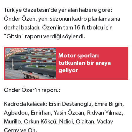
Türkiye Gazetesin’de yer alan habere göre:
Video Haber
Önder Özen, yeni sezonun kadro planlamasına
derhal başladı. Özen'in tam 16 futbolcu için
Yaşam
"Gitsin" raporu verdiği söylendi.
Yeme-İçme
Motor sporları
Yemek
tutkunları bir araya
geliyor
Önder Özer'in raporu:
Kadroda kalacak: Ersin Destanoğlu, Emre Bilgin,
Agbadou, Emirhan, Yasin Özcan, Rıdvan Yılmaz,
Murillo, Orkun Kökçü, Ndidi, Olaitan, Vaclav
Cerny ve Oh.