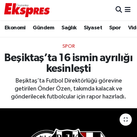
Eğitim
Hava Durumu
Ekonomi
Gündem
Sağlık
Siyaset
Spor
Vid
Ekonomi
Trafik Durumu
SPOR
Gaziantep son dakika
Puan Durumu ve Fikstür
Beşiktaş’ta 16 ismin ayrılığı
kesinleşti
Genel
Tüm Manşetler
Beşiktaş’ta Futbol Direktörlüğü görevine
Gündem
Son Dakika Haberleri
getirilen Önder Özen, takımda kalacak ve
gönderilecek futbolcular için rapor hazırladı.
Haberler
Haber Arşivi
Kültür Sanat
Magazin