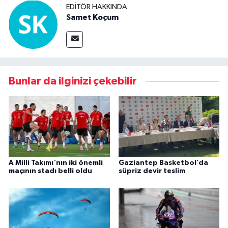
EDITÖR HAKKINDA
Samet Koçum
Bunlar da ilginizi çekebilir
A Milli Takımı'nın iki önemli
Gaziantep Basketbol’da
maçının stadı belli oldu
süpriz devir teslim