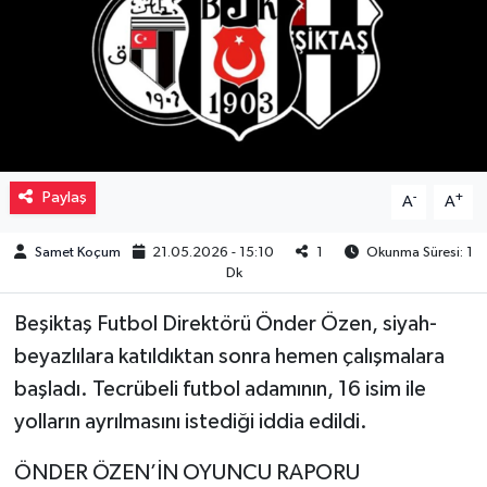
Müzik
Piyasa
Resmi İlanlar
Paylaş
-
+
A
A
Sağlık
Samet Koçum
21.05.2026 - 15:10
1
Okunma Süresi: 1
Sinemalar
Dk
Siyaset
Beşiktaş Futbol Direktörü Önder Özen, siyah-
beyazlılara katıldıktan sonra hemen çalışmalara
Spor
başladı. Tecrübeli futbol adamının, 16 isim ile
yolların ayrılmasını istediği iddia edildi.
Teknoloji
ÖNDER ÖZEN’İN OYUNCU RAPORU
Türkiye