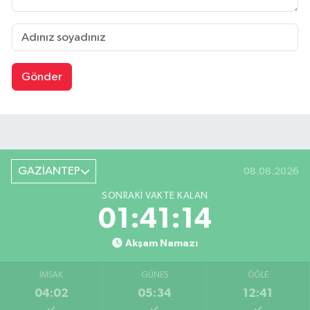
Gönder
GAZİANTEP
08.08.2026
SONRAKI VAKTE KALAN
01:41:13
Akşam Namazı
İMSAK
GÜNEŞ
ÖĞLE
04:02
05:34
12:41