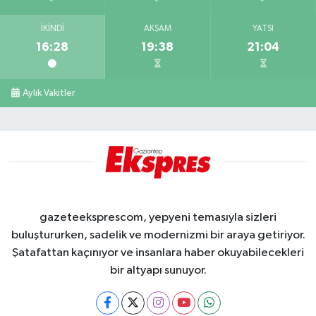
İKINDI
AKŞAM
YATSI
16:28
19:38
21:04
Aylık Vakitler
gazeteeksprescom, yepyeni temasıyla sizleri
buluştururken, sadelik ve modernizmi bir araya getiriyor.
Şatafattan kaçınıyor ve insanlara haber okuyabilecekleri
bir altyapı sunuyor.