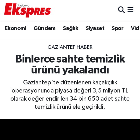
Eğitim
Hava Durumu
Ekonomi
Gündem
Sağlık
Siyaset
Spor
Vid
Ekonomi
Trafik Durumu
GAZIANTEP HABER
Gaziantep son dakika
Puan Durumu ve Fikstür
Binlerce sahte temizlik
ürünü yakalandı
Genel
Tüm Manşetler
Gaziantep'te düzenlenen kaçakçılık
Gündem
Son Dakika Haberleri
operasyonunda piyasa değeri 3,5 milyon TL
olarak değerlendirilen 34 bin 650 adet sahte
Haberler
Haber Arşivi
temizlik ürünü ele geçirildi.
Kültür Sanat
Magazin