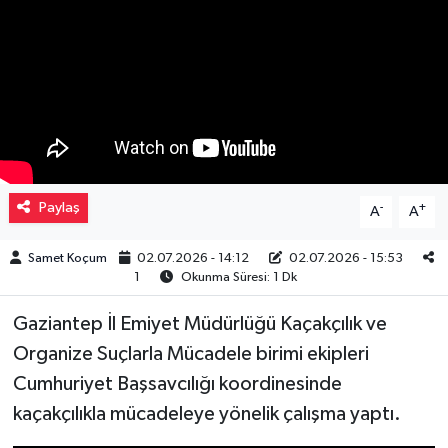
Müzik
Piyasa
Resmi İlanlar
Sağlık
Paylaş
-
+
A
A
Sinemalar
Samet Koçum
02.07.2026 - 14:12
02.07.2026 - 15:53
1
Okunma Süresi: 1 Dk
Siyaset
Gaziantep İl Emiyet Müdürlüğü Kaçakçılık ve
Spor
Organize Suçlarla Mücadele birimi ekipleri
Cumhuriyet Başsavcılığı koordinesinde
Teknoloji
kaçakçılıkla mücadeleye yönelik çalışma yaptı.
Türkiye