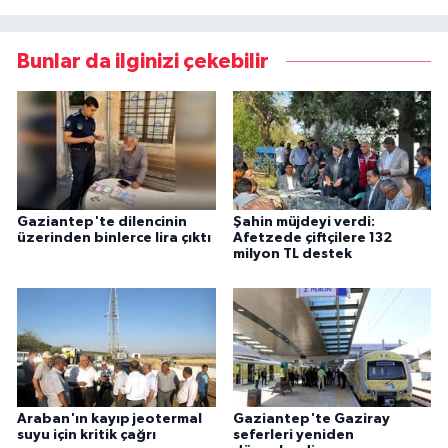
Bunlar da ilginizi çekebilir
Gaziantep'te dilencinin
Şahin müjdeyi verdi:
üzerinden binlerce lira çıktı
Afetzede çiftçilere 132
milyon TL destek
Araban'ın kayıp jeotermal
Gaziantep'te Gaziray
suyu için kritik çağrı
seferleri yeniden