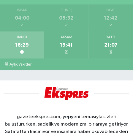
İMSAK
GÜNEŞ
ÖĞLE
04:00
05:32
12:42
İKINDI
AKŞAM
YATSI
16:29
19:41
21:07
Aylık Vakitler
gazeteeksprescom, yepyeni temasıyla sizleri
buluştururken, sadelik ve modernizmi bir araya getiriyor.
Şatafattan kaçınıyor ve insanlara haber okuyabilecekleri