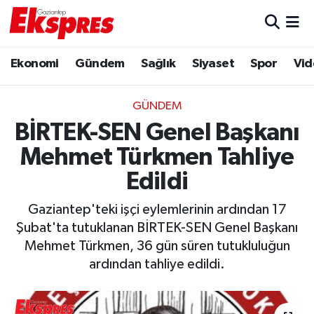
Eğitim
Hava Durumu
Ekonomi
Gündem
Sağlık
Siyaset
Spor
Vid
Ekonomi
Trafik Durumu
GÜNDEM
Gaziantep son dakika
Puan Durumu ve Fikstür
BİRTEK-SEN Genel Başkanı
Mehmet Türkmen Tahliye
Genel
Tüm Manşetler
Edildi
Gündem
Son Dakika Haberleri
Gaziantep'teki işçi eylemlerinin ardından 17
Şubat'ta tutuklanan BİRTEK-SEN Genel Başkanı
Haberler
Haber Arşivi
Mehmet Türkmen, 36 gün süren tutukluluğun
ardından tahliye edildi.
Kültür Sanat
Magazin