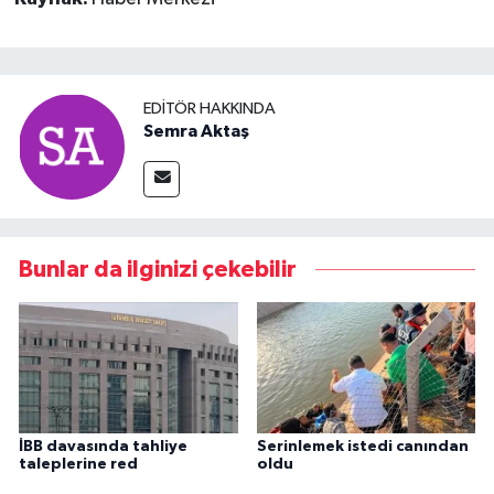
EDITÖR HAKKINDA
Semra Aktaş
Bunlar da ilginizi çekebilir
İBB davasında tahliye
Serinlemek istedi canından
taleplerine red
oldu