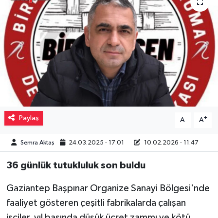
Müzik
Piyasa
Resmi İlanlar
Sağlık
Sinemalar
Paylaş
-
+
A
A
Siyaset
Semra Aktaş
24.03.2025 - 17:01
10.02.2026 - 11:47
36 günlük tutukluluk son buldu
Spor
Gaziantep Başpınar Organize Sanayi Bölgesi'nde
Teknoloji
faaliyet gösteren çeşitli fabrikalarda çalışan
Türkiye
işçiler, yıl başında düşük ücret zammı ve kötü