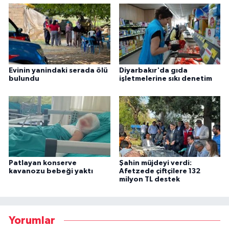
Evinin yanindaki serada ölü
Diyarbakır'da gıda
bulundu
işletmelerine sıkı denetim
Patlayan konserve
Şahin müjdeyi verdi:
kavanozu bebeği yaktı
Afetzede çiftçilere 132
milyon TL destek
Yorumlar