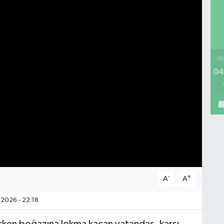
İM
04
-
+
A
A
2026 - 22:18
rken boğazına lokma kaçan vatandaş, karşı