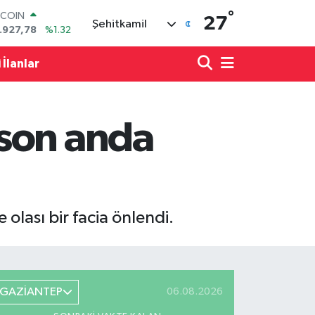
.927,78
%1.32
°
27
Şehitkamil
OLAR
,5894
%0.08
URO
 İlanlar
,0398
%-0.02
ERLİN
,1581
%0.16
AM ALTIN
 son anda
08.83
%4.44
ST100
.703
%11
olası bir facia önlendi.
GAZİANTEP
06.08.2026