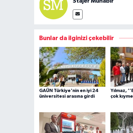
Stajer Muhabir
Bunlar da ilginizi çekebilir
GAÜN Türkiye'nin en iyi 24
Yılmaz, ‘’
üniversitesi arasına girdi
çok kıymet