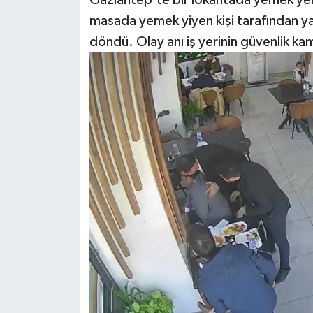
masada yemek yiyen kişi tarafından y
Video Haber
döndü. Olay anı iş yerinin güvenlik ka
Yaşam
Yeme-İçme
Yemek