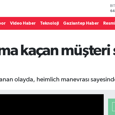
64
D
47
E
por
Video Haber
Teknoloji
Gaziantep Haber
Resmi
55
ST
64
GR
ma kaçan müşteri
65
Bİ
13
nan olayda, heimlich manevrası sayesinde 