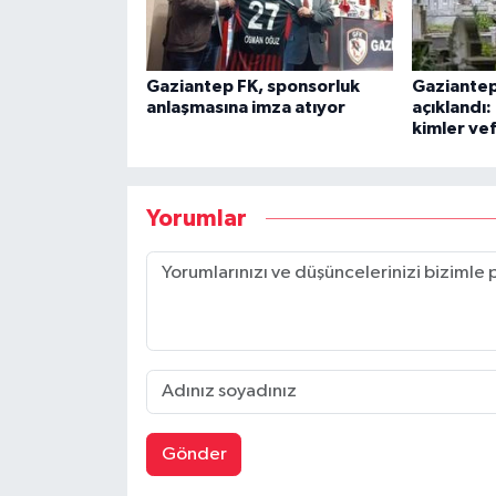
Gaziantep FK, sponsorluk
Gaziantep’
anlaşmasına imza atıyor
açıklandı
kimler vef
Yorumlar
Gönder