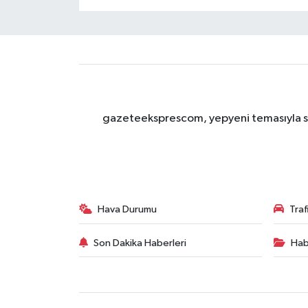
gazeteeksprescom, yepyeni temasıyla sizl
Hava Durumu
Tra
Son Dakika Haberleri
Hab