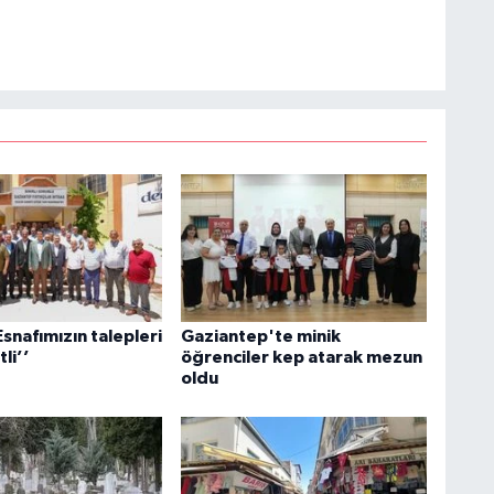
Esnafımızın talepleri
Gaziantep'te minik
li’’
öğrenciler kep atarak mezun
oldu