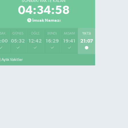
SONRAKI VAKTE KALAN
04:34:57
İmsak Namazı
SAK
GÜNEŞ
ÖĞLE
İKINDI
AKŞAM
YATSI
:00
05:32
12:42
16:29
19:41
21:07
Aylık Vakitler