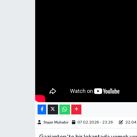
Müzik
Piyasa
Resmi İlanlar
Sağlık
Sinemalar
Siyaset
Spor
Teknoloji
Stajer Muhabir
07.02.2026 - 23:29
22.04.
Türkiye
Gaziantep’te bir lokantada yemek ye