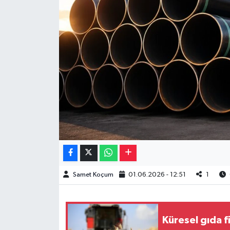
Müzik
Piyasa
Resmi İlanlar
Sağlık
Sinemalar
Siyaset
Spor
Samet Koçum
01.06.2026 - 12:51
1
Teknoloji
Küresel gıda fi
Türkiye