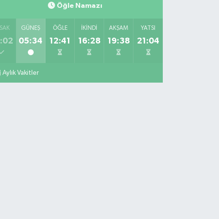
Öğle Namazı
SAK
GÜNEŞ
ÖĞLE
İKINDI
AKŞAM
YATSI
:02
05:34
12:41
16:28
19:38
21:04
Aylık Vakitler