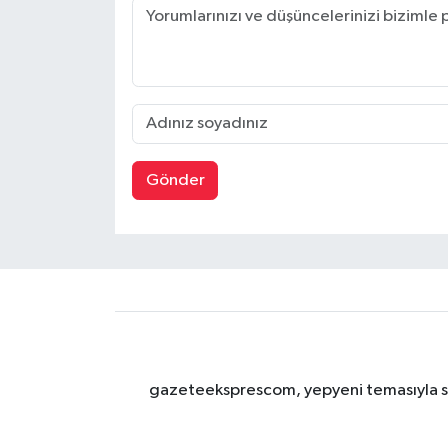
Gönder
gazeteeksprescom, yepyeni temasıyla sizl