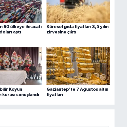
n 60 ülkeye ihracatı
Küresel gıda fiyatları 3,5 yılın
doları aştı
zirvesine çıktı
bilir Koyun
Gaziantep'te 7 Ağustos altın
n kurası sonuçlandı
fiyatları