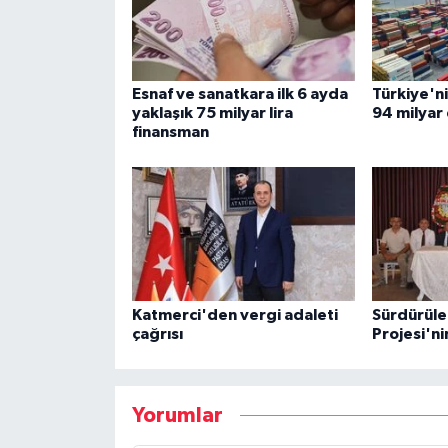
Esnaf ve sanatkara ilk 6 ayda
Türkiye'ni
yaklaşık 75 milyar lira
94 milyar 
finansman
Katmerci'den vergi adaleti
Sürdürüle
çağrısı
Projesi'ni
Yorumlar