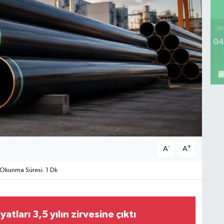
İM
04
-
+
A
A
Okunma Süresi: 1 Dk
yatları 3,5 yılın zirvesine çıktı