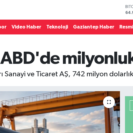
BIT
64.
DO
47,
por
Video Haber
Teknoloji
Gaziantep Haber
Resmi
EU
55,
STE
64,
ABD'de milyonluk
GRA
666
BİS
13.
ı Sanayi ve Ticaret AŞ, 742 milyon dolarlık