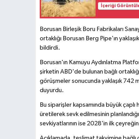
İçeriği Görüntül
Video Haber
Borusan Birleşik Boru Fabrikaları San
Yaşam
ortaklığı Borusan Berg Pipe'ın yaklaşık 
Yeme-İçme
bildirdi.
Borusan'ın Kamuyu Aydınlatma Platfor
Yemek
şirketin ABD'de bulunan bağlı ortaklığ
görüşmeler sonucunda yaklaşık 742 milyo
duyurdu.
Bu siparişler kapsamında büyük çaplı
üretilerek sevk edilmesinin planlandığ
sevkiyatlarının ise 2028'in ilk çeyre
Açıklamada, teslimat takvimine bağlı ola