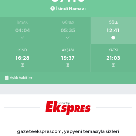
İkindi Namazı
İMSAK
GÜNEŞ
ÖĞLE
04:04
05:35
12:41
İKINDI
AKŞAM
YATSI
16:28
19:37
21:03
Aylık Vakitler
gazeteeksprescom, yepyeni temasıyla sizleri