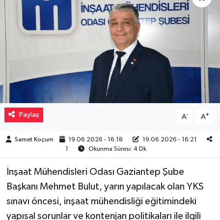
Müzik
Piyasa
Resmi İlanlar
Sağlık
Paylaş
-
+
A
A
Sinemalar
Samet Koçum
19.06.2026 - 16:18
19.06.2026 - 16:21
Siyaset
1
Okunma Süresi: 4 Dk
Spor
İnşaat Mühendisleri Odası Gaziantep Şube
Başkanı Mehmet Bulut, yarın yapılacak olan YKS
Teknoloji
sınavı öncesi, inşaat mühendisliği eğitimindeki
yapısal sorunlar ve kontenjan politikaları ile ilgili
Türkiye