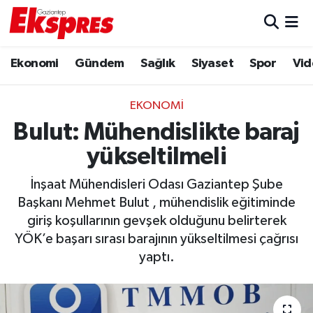
Eğitim
Hava Durumu
Ekonomi
Gündem
Sağlık
Siyaset
Spor
Vid
Ekonomi
Trafik Durumu
EKONOMI
Gaziantep son dakika
Puan Durumu ve Fikstür
Bulut: Mühendislikte baraj
yükseltilmeli
Genel
Tüm Manşetler
İnşaat Mühendisleri Odası Gaziantep Şube
Gündem
Son Dakika Haberleri
Başkanı Mehmet Bulut , mühendislik eğitiminde
giriş koşullarının gevşek olduğunu belirterek
Haberler
Haber Arşivi
YÖK’e başarı sırası barajının yükseltilmesi çağrısı
yaptı.
Kültür Sanat
Magazin