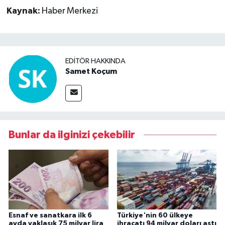
Kaynak:
Haber Merkezi
EDITÖR HAKKINDA
Samet Koçum
Bunlar da ilginizi çekebilir
Esnaf ve sanatkara ilk 6
Türkiye'nin 60 ülkeye
ayda yaklaşık 75 milyar lira
ihracatı 94 milyar doları aştı