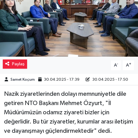
Müzik
Piyasa
Resmi İlanlar
Sağlık
Paylaş
-
+
A
A
Sinemalar
Samet Koçum
30.04.2025 - 17:39
30.04.2025 - 17:50
Siyaset
Nazik ziyaretlerinden dolayı memnuniyetle dile
getiren NTO Başkanı Mehmet Özyurt, "İl
Spor
Müdürümüzün odamız ziyareti bizler için
Teknoloji
değerlidir. Bu tür ziyaretler, kurumlar arası iletişim
ve dayanışmayı güçlendirmektedir" dedi.
Türkiye