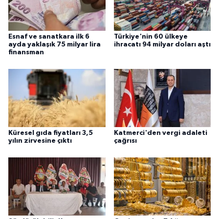
Esnaf ve sanatkara ilk 6
Türkiye'nin 60 ülkeye
ayda yaklaşık 75 milyar lira
ihracatı 94 milyar doları aştı
finansman
Küresel gıda fiyatları 3,5
Katmerci'den vergi adaleti
yılın zirvesine çıktı
çağrısı