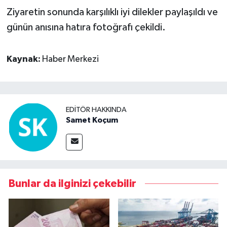
Ziyaretin sonunda karşılıklı iyi dilekler paylaşıldı ve
Video Haber
günün anısına hatıra fotoğrafı çekildi.
Yaşam
Kaynak:
Haber Merkezi
Yeme-İçme
Yemek
EDITÖR HAKKINDA
Samet Koçum
Bunlar da ilginizi çekebilir