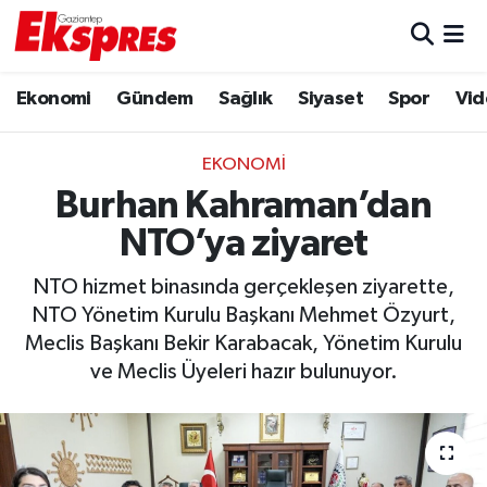
Eğitim
Hava Durumu
Ekonomi
Gündem
Sağlık
Siyaset
Spor
Vid
Ekonomi
Trafik Durumu
EKONOMI
Gaziantep son dakika
Puan Durumu ve Fikstür
Burhan Kahraman’dan
NTO’ya ziyaret
Genel
Tüm Manşetler
NTO hizmet binasında gerçekleşen ziyarette,
Gündem
Son Dakika Haberleri
NTO Yönetim Kurulu Başkanı Mehmet Özyurt,
Meclis Başkanı Bekir Karabacak, Yönetim Kurulu
Haberler
Haber Arşivi
ve Meclis Üyeleri hazır bulunuyor.
Kültür Sanat
Magazin