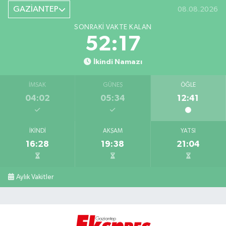
GAZİANTEP
08.08.2026
SONRAKI VAKTE KALAN
52:17
İkindi Namazı
İMSAK
GÜNEŞ
ÖĞLE
04:02
05:34
12:41
İKINDI
AKŞAM
YATSI
16:28
19:38
21:04
Aylık Vakitler