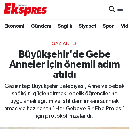
Eğitim
Hava Durumu
Ekonomi
Gündem
Sağlık
Siyaset
Spor
Vid
Ekonomi
Trafik Durumu
GAZIANTEP
Gaziantep son dakika
Puan Durumu ve Fikstür
Büyükşehir'de Gebe
Anneler için önemli adım
Genel
Tüm Manşetler
atıldı
Gündem
Son Dakika Haberleri
Gaziantep Büyükşehir Belediyesi, Anne ve bebek
sağlığını güçlendirmek, ebelik öğrencilerine
Haberler
Haber Arşivi
uygulamalı eğitim ve istihdam imkanı sunmak
amacıyla hazırlanan "Her Gebeye Bir Ebe Projesi"
Kültür Sanat
için protokol imzalandı.
Magazin