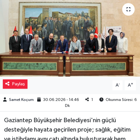
Müzik
Piyasa
Resmi İlanlar
Sağlık
Sinemalar
Paylaş
-
+
A
A
Siyaset
Samet Koçum
30.06.2026 - 14:46
1
Okunma Süresi: 6
Dk
Spor
Gaziantep Büyükşehir Belediyesi'nin güçlü
Teknoloji
desteğiyle hayata geçirilen proje; sağlık, eğitim
ve istihdamı aynı çatı altında buluşturarak hem
Türkiye