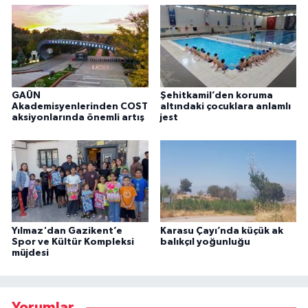
GAÜN
Şehitkamil’den koruma
Akademisyenlerinden COST
altındaki çocuklara anlamlı
aksiyonlarında önemli artış
jest
Yılmaz'dan Gazikent’e
Karasu Çayı’nda küçük ak
Spor ve Kültür Kompleksi
balıkçıl yoğunluğu
müjdesi
Yorumlar