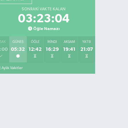
SONRAKI VAKTE KALAN
03:23:02
Öğle Namazı
SAK
GÜNEŞ
ÖĞLE
İKINDI
AKŞAM
YATSI
:00
05:32
12:42
16:29
19:41
21:07
Aylık Vakitler