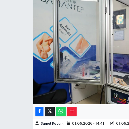
Müzik
Piyasa
Resmi İlanlar
Sağlık
Sinemalar
Siyaset
Spor
Teknoloji
Samet Koçum
01.06.2026 - 14:41
01.06.2
Türkiye