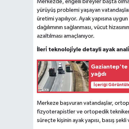
Merkezde, engelli bireyler başta olma
yürüyüş problemi yaşayan vatandaşlara
üretimi yapılıyor. Ayak yapısına uygun
dağılımının sağlanması, vücut hizasını
azaltılması amaçlanıyor.
İleri̇ teknoloji̇yle detayli ayak anali
Gaziantep'te 
yağdı
İçeriği Görüntül
Merkeze başvuran vatandaşlar, ortop
fizyoterapistler ve ortopedik teknike
süreçte kişinin ayak yapısı, basış şekli 