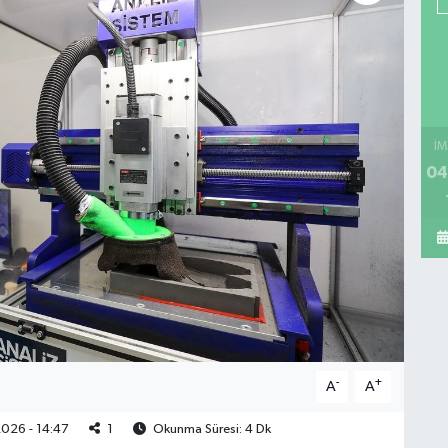
İM
04
-
+
A
A
026 - 14:47
1
Okunma Süresi: 4 Dk