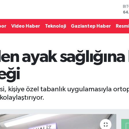
DO
47
EU
55
por
Video Haber
Teknoloji
Gaziantep Haber
Resmi
ST
64
GR
65
n ayak sağlığına 
Bİ
13
BI
eği
64
i, kişiye özel tabanlık uygulamasıyla ort
olaylaştırıyor.