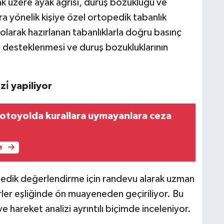
k üzere ayak ağrısı, duruş bozukluğu ve
 yönelik kişiye özel ortopedik tabanlık
 olarak hazırlanan tabanlıklarla doğru basınç
n desteklenmesi ve duruş bozukluklarının
̇zi̇ yapiliyor
otoyolda kurallara uymayanlara ceza
e
edik değerlendirme için randevu alarak uzman
rler eşliğinde ön muayeneden geçiriliyor. Bu
ve hareket analizi ayrıntılı biçimde inceleniyor.