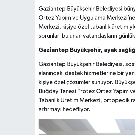
Gaziantep Büyükşehir Belediyesi bün
Video Haber
Ortez Yapım ve Uygulama Merkezi’ne b
Merkezi, kişiye özel tabanlık üretimiy
Yaşam
sorunları bulunan vatandaşların günlük
Yeme-İçme
Gazi̇antep Büyükşehir, ayak sağliği 
Yemek
Gaziantep Büyükşehir Belediyesi, sosy
alanındaki destek hizmetlerine bir yen
kişiye özel çözümler sunuyor. Büyükşe
Buğday Tanesi Protez Ortez Yapım ve
Tabanlık Üretim Merkezi, ortopedik raha
artırmayı hedefliyor.