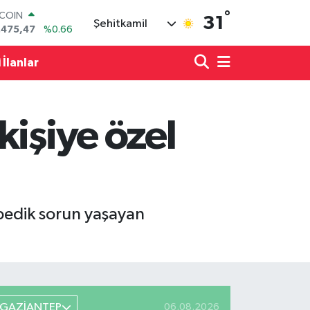
°
LAR
31
Şehitkamil
,5986
%0.06
RO
,0700
%0.1
 İlanlar
ERLİN
,2438
%0.21
AM ALTIN
18.23
%0.39
kişiye özel
ST100
.703
%0
TCOIN
.475,47
%0.66
opedik sorun yaşayan
GAZİANTEP
06.08.2026