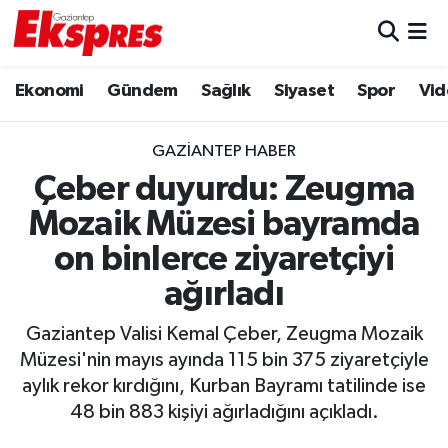
Eğitim
Hava Durumu
Ekonomi
Gündem
Sağlık
Siyaset
Spor
Vid
Ekonomi
Trafik Durumu
GAZIANTEP HABER
Gaziantep son dakika
Puan Durumu ve Fikstür
Çeber duyurdu: Zeugma
Mozaik Müzesi bayramda
Genel
Tüm Manşetler
on binlerce ziyaretçiyi
Gündem
Son Dakika Haberleri
ağırladı
Haberler
Haber Arşivi
Gaziantep Valisi Kemal Çeber, Zeugma Mozaik
Müzesi'nin mayıs ayında 115 bin 375 ziyaretçiyle
Kültür Sanat
aylık rekor kırdığını, Kurban Bayramı tatilinde ise
48 bin 883 kişiyi ağırladığını açıkladı.
Magazin