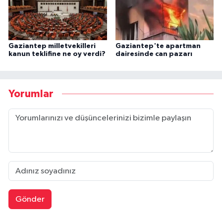
Gaziantep milletvekilleri
Gaziantep'te apartman
kanun teklifine ne oy verdi?
dairesinde can pazarı
Yorumlar
Gönder