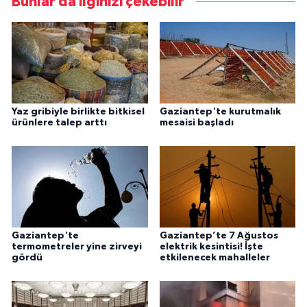
Bunlar da ilginizi çekebilir
Yaz gribiyle birlikte bitkisel
Gaziantep'te kurutmalık
ürünlere talep arttı
mesaisi başladı
Gaziantep'te
Gaziantep’te 7 Ağustos
termometreler yine zirveyi
elektrik kesintisi! İşte
gördü
etkilenecek mahalleler