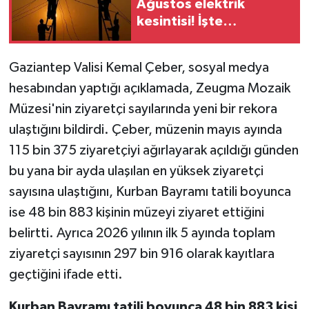
Ağustos elektrik
kesintisi! İşte
Video Haber
etkilenecek mahalleler
Gaziantep Valisi Kemal Çeber, sosyal medya
Yaşam
hesabından yaptığı açıklamada, Zeugma Mozaik
Yeme-İçme
Müzesi'nin ziyaretçi sayılarında yeni bir rekora
ulaştığını bildirdi. Çeber, müzenin mayıs ayında
Yemek
115 bin 375 ziyaretçiyi ağırlayarak açıldığı günden
bu yana bir ayda ulaşılan en yüksek ziyaretçi
sayısına ulaştığını, Kurban Bayramı tatili boyunca
ise 48 bin 883 kişinin müzeyi ziyaret ettiğini
belirtti. Ayrıca 2026 yılının ilk 5 ayında toplam
ziyaretçi sayısının 297 bin 916 olarak kayıtlara
geçtiğini ifade etti.
Kurban Bayramı tatili boyunca 48 bin 883 kişi