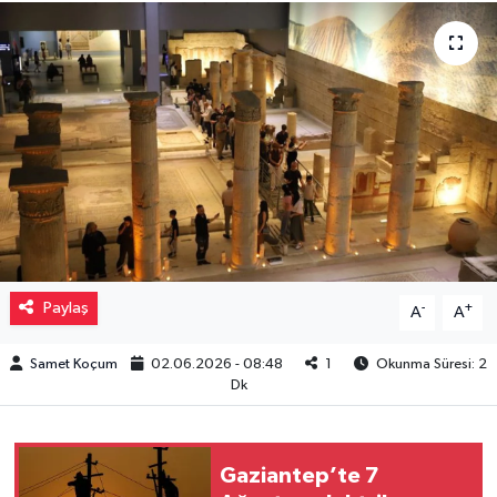
Müzik
Piyasa
Resmi İlanlar
Sağlık
Sinemalar
Paylaş
-
+
A
A
Siyaset
Samet Koçum
02.06.2026 - 08:48
1
Okunma Süresi: 2
Spor
Dk
Teknoloji
Gaziantep’te 7
Türkiye