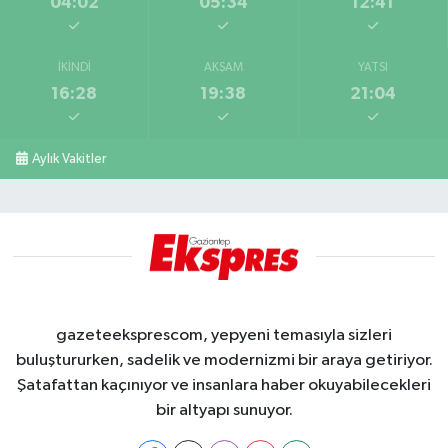
04:02
05:34
12:41
İKINDI
AKŞAM
YATSI
16:28
19:38
21:04
Aylık Vakitler
gazeteeksprescom, yepyeni temasıyla sizleri
buluştururken, sadelik ve modernizmi bir araya getiriyor.
Şatafattan kaçınıyor ve insanlara haber okuyabilecekleri
bir altyapı sunuyor.