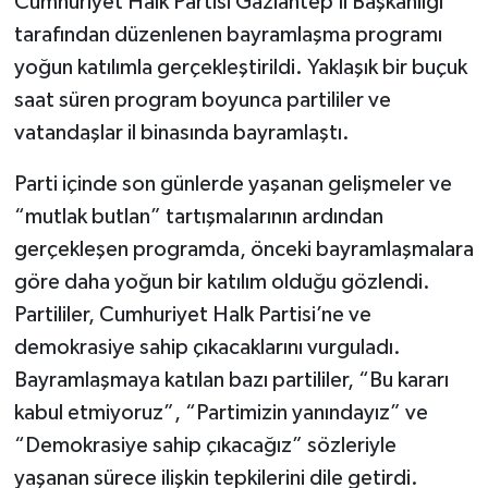
Cumhuriyet Halk Partisi Gaziantep İl Başkanlığı
tarafından düzenlenen bayramlaşma programı
Video Haber
yoğun katılımla gerçekleştirildi. Yaklaşık bir buçuk
saat süren program boyunca partililer ve
Yaşam
vatandaşlar il binasında bayramlaştı.
Yeme-İçme
Parti içinde son günlerde yaşanan gelişmeler ve
“mutlak butlan” tartışmalarının ardından
Yemek
gerçekleşen programda, önceki bayramlaşmalara
göre daha yoğun bir katılım olduğu gözlendi.
Partililer, Cumhuriyet Halk Partisi’ne ve
demokrasiye sahip çıkacaklarını vurguladı.
Bayramlaşmaya katılan bazı partililer, “Bu kararı
kabul etmiyoruz”, “Partimizin yanındayız” ve
“Demokrasiye sahip çıkacağız” sözleriyle
yaşanan sürece ilişkin tepkilerini dile getirdi.