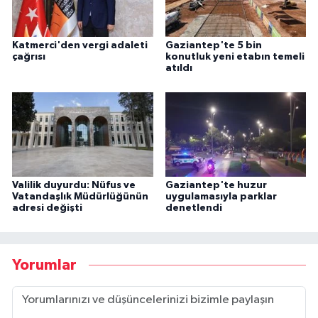
Katmerci'den vergi adaleti
Gaziantep'te 5 bin
çağrısı
konutluk yeni etabın temeli
atıldı
Valilik duyurdu: Nüfus ve
Gaziantep'te huzur
Vatandaşlık Müdürlüğünün
uygulamasıyla parklar
adresi değişti
denetlendi
Yorumlar