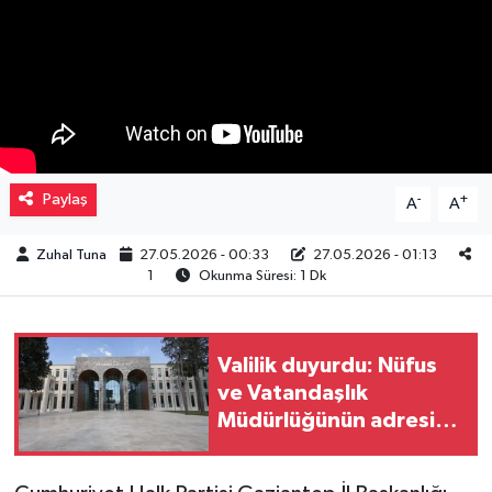
Müzik
Piyasa
Resmi İlanlar
Paylaş
-
+
A
A
Sağlık
Zuhal Tuna
27.05.2026 - 00:33
27.05.2026 - 01:13
Sinemalar
1
Okunma Süresi: 1 Dk
Siyaset
Valilik duyurdu: Nüfus
Spor
ve Vatandaşlık
Müdürlüğünün adresi
Teknoloji
değişti
Türkiye