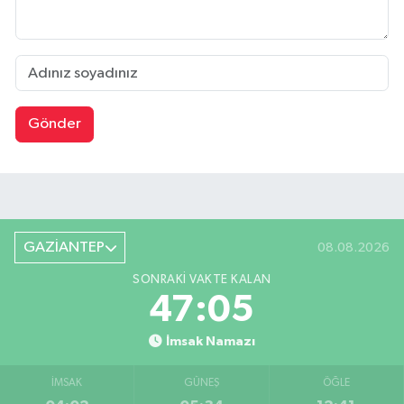
Gönder
GAZİANTEP
08.08.2026
SONRAKI VAKTE KALAN
47:04
İmsak Namazı
İMSAK
GÜNEŞ
ÖĞLE