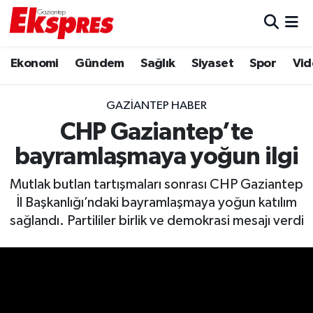
Eğitim
Hava Durumu
Ekonomi
Gündem
Sağlık
Siyaset
Spor
Vid
Ekonomi
Trafik Durumu
GAZIANTEP HABER
Gaziantep son dakika
Puan Durumu ve Fikstür
CHP Gaziantep’te
bayramlaşmaya yoğun ilgi
Genel
Tüm Manşetler
Mutlak butlan tartışmaları sonrası CHP Gaziantep
Gündem
Son Dakika Haberleri
İl Başkanlığı’ndaki bayramlaşmaya yoğun katılım
sağlandı. Partililer birlik ve demokrasi mesajı verdi
Haberler
Haber Arşivi
Kültür Sanat
Magazin