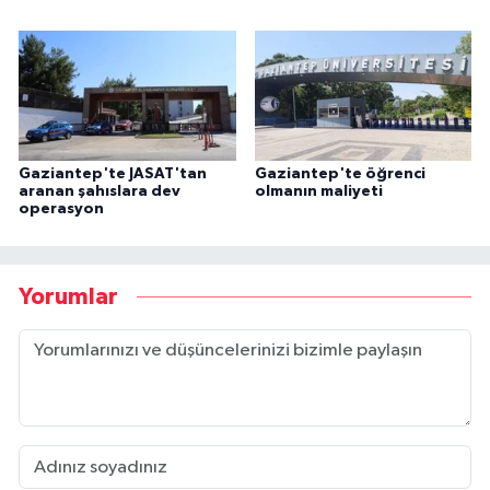
Gaziantep'te JASAT'tan
Gaziantep'te öğrenci
aranan şahıslara dev
olmanın maliyeti
operasyon
Yorumlar