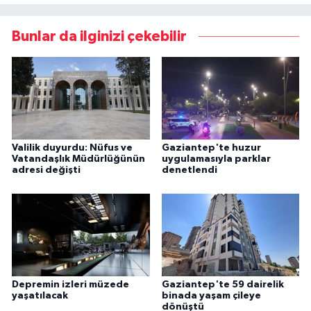
Bunlar da ilginizi çekebilir
Valilik duyurdu: Nüfus ve
Gaziantep'te huzur
Vatandaşlık Müdürlüğünün
uygulamasıyla parklar
adresi değişti
denetlendi
Depremin izleri müzede
Gaziantep'te 59 dairelik
yaşatılacak
binada yaşam çileye
dönüştü