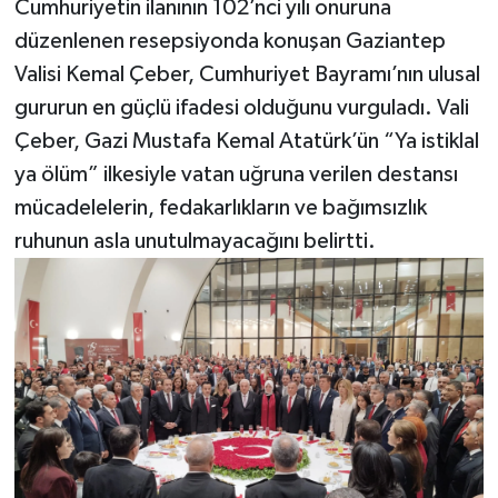
Cumhuriyetin ilanının 102’nci yılı onuruna
düzenlenen resepsiyonda konuşan Gaziantep
Video Haber
Valisi Kemal Çeber, Cumhuriyet Bayramı’nın ulusal
gururun en güçlü ifadesi olduğunu vurguladı. Vali
Yaşam
Çeber, Gazi Mustafa Kemal Atatürk’ün “Ya istiklal
Yeme-İçme
ya ölüm” ilkesiyle vatan uğruna verilen destansı
mücadelelerin, fedakarlıkların ve bağımsızlık
Yemek
ruhunun asla unutulmayacağını belirtti.