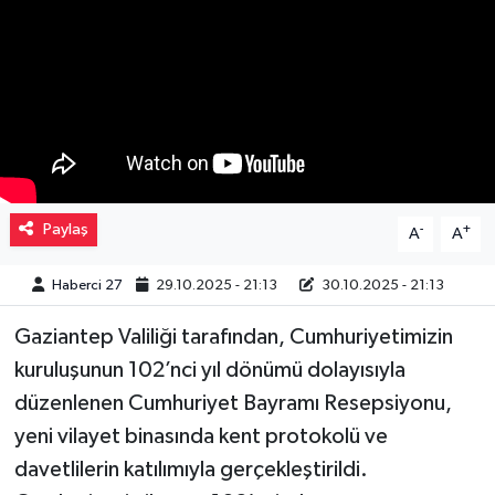
Müzik
Piyasa
Resmi İlanlar
Sağlık
Paylaş
-
+
A
A
Sinemalar
Haberci 27
29.10.2025 - 21:13
30.10.2025 - 21:13
Siyaset
Gaziantep Valiliği tarafından, Cumhuriyetimizin
kuruluşunun 102’nci yıl dönümü dolayısıyla
Spor
düzenlenen Cumhuriyet Bayramı Resepsiyonu,
Teknoloji
yeni vilayet binasında kent protokolü ve
davetlilerin katılımıyla gerçekleştirildi.
Türkiye