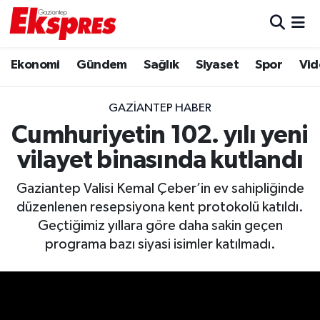
Eğitim
Hava Durumu
Ekonomi
Gündem
Sağlık
Siyaset
Spor
Vid
Ekonomi
Trafik Durumu
GAZIANTEP HABER
Gaziantep son dakika
Puan Durumu ve Fikstür
Cumhuriyetin 102. yılı yeni
vilayet binasında kutlandı
Genel
Tüm Manşetler
Gaziantep Valisi Kemal Çeber’in ev sahipliğinde
Gündem
Son Dakika Haberleri
düzenlenen resepsiyona kent protokolü katıldı.
Geçtiğimiz yıllara göre daha sakin geçen
Haberler
Haber Arşivi
programa bazı siyasi isimler katılmadı.
Kültür Sanat
Magazin