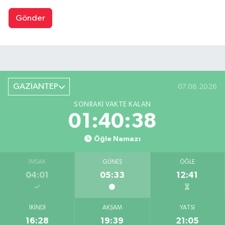
Gönder
GAZİANTEP
07.08.2026
SONRAKI VAKTE KALAN
01:40:37
Öğle Namazı
İMSAK
GÜNEŞ
ÖĞLE
04:01
05:33
12:41
İKINDI
AKŞAM
YATSI
16:28
19:39
21:05