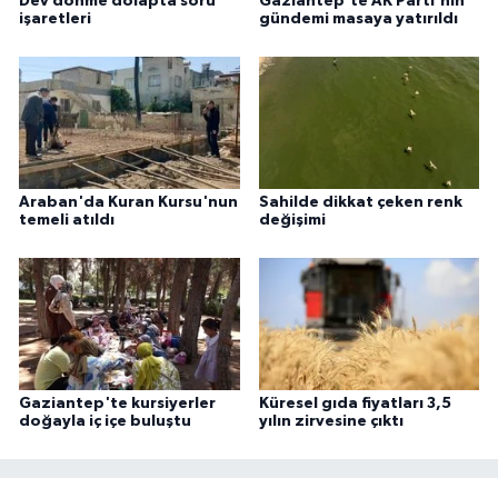
Dev dönme dolapta soru
Gaziantep'te AK Parti'nin
işaretleri
gündemi masaya yatırıldı
Araban'da Kuran Kursu'nun
Sahilde dikkat çeken renk
temeli atıldı
değişimi
Gaziantep'te kursiyerler
Küresel gıda fiyatları 3,5
doğayla iç içe buluştu
yılın zirvesine çıktı