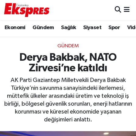
Eğitim
Hava Durumu
Ekonomi
Gündem
Sağlık
Siyaset
Spor
Vid
Ekonomi
Trafik Durumu
GÜNDEM
Gaziantep son dakika
Puan Durumu ve Fikstür
Derya Bakbak, NATO
Zirvesi’ne katıldı
Genel
Tüm Manşetler
AK Parti Gaziantep Milletvekili Derya Bakbak
Gündem
Son Dakika Haberleri
Türkiye’nin savunma sanayisindeki ilerlemesi,
müttefik ülkeler arasındaki üretim ve teknoloji iş
Haberler
Haber Arşivi
birliği, bölgesel güvenlik sorunları, enerji hatlarının
korunması ve küresel ekonomide yaşanan
Kültür Sanat
değişimleri anlattı.
Magazin