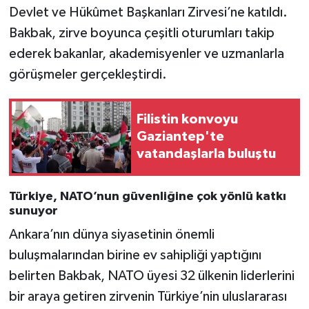
Devlet ve Hükûmet Başkanları Zirvesi’ne katıldı.
Bakbak, zirve boyunca çeşitli oturumları takip
Video Haber
ederek bakanlar, akademisyenler ve uzmanlarla
Yaşam
görüşmeler gerçekleştirdi.
Yeme-İçme
Filistin konvoyu
Gaziantep'te
Yemek
vatandaşlarla buluştu
Türkiye, NATO’nun güvenliğine çok yönlü katkı
sunuyor
Ankara’nın dünya siyasetinin önemli
buluşmalarından birine ev sahipliği yaptığını
belirten Bakbak, NATO üyesi 32 ülkenin liderlerini
bir araya getiren zirvenin Türkiye’nin uluslararası