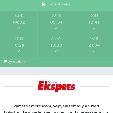
İmsak Namazı
İMSAK
GÜNEŞ
ÖĞLE
04:02
05:34
12:41
İKINDI
AKŞAM
YATSI
16:28
19:38
21:04
Aylık Vakitler
gazeteeksprescom, yepyeni temasıyla sizleri
buluştururken, sadelik ve modernizmi bir araya getiriyor.