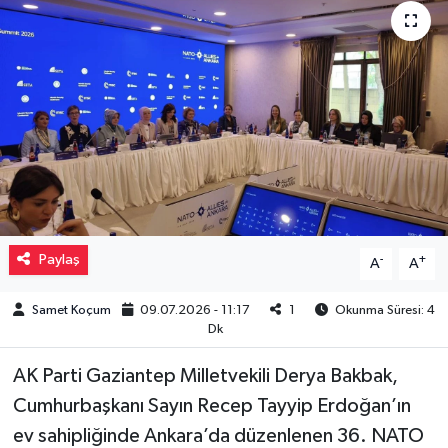
Müzik
Piyasa
Resmi İlanlar
Sağlık
Sinemalar
Paylaş
-
+
A
A
Siyaset
Samet Koçum
09.07.2026 - 11:17
1
Okunma Süresi: 4
Dk
Spor
AK Parti Gaziantep Milletvekili Derya Bakbak,
Teknoloji
Cumhurbaşkanı Sayın Recep Tayyip Erdoğan’ın
ev sahipliğinde Ankara’da düzenlenen 36. NATO
Türkiye