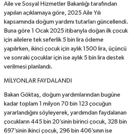
Aile ve Sosyal Hizmetler Bakanlığı tarafından
yapılan açıklamaya göre, 2025 Aile Yılı
Video Haber
kapsamında doğum yardımı tutarları güncellendi.
Yaşam
Buna göre 1 Ocak 2025 itibarıyla doğan ilk çocuk
için ailelere tek seferlik 5 bin lira ödeme
Yeme-İçme
yapılırken, ikinci çocuk için aylık 1500 lira, üçüncü
ve sonraki çocuklar için ise aylık 5 bin lira destek
Yemek
verilmesi planlandı.
MİLYONLAR FAYDALANDI
Bakan Göktaş, doğum yardımlarından bugüne
kadar toplam 1 milyon 70 bin 123 çocuğun
yararlandığını söyleyerek, yardımdan faydalanan
çocukların 445 bin 20’sinin birinci çocuk, 328 bin
697’sinin ikinci çocuk, 296 bin 406’sının ise