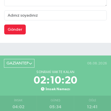
Gönder
GAZİANTEP
08.08.2026
SONRAKI VAKTE KALAN
02:10:19
İmsak Namazı
İMSAK
GÜNEŞ
ÖĞLE
04:02
05:34
12:41