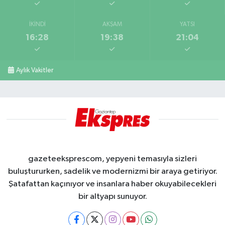
İKINDI
AKŞAM
YATSI
16:28
19:38
21:04
Aylık Vakitler
gazeteeksprescom, yepyeni temasıyla sizleri
buluştururken, sadelik ve modernizmi bir araya getiriyor.
Şatafattan kaçınıyor ve insanlara haber okuyabilecekleri
bir altyapı sunuyor.