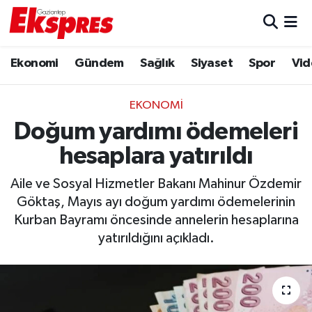
Eğitim
Hava Durumu
Ekonomi
Gündem
Sağlık
Siyaset
Spor
Vid
Ekonomi
Trafik Durumu
EKONOMI
Gaziantep son dakika
Puan Durumu ve Fikstür
Doğum yardımı ödemeleri
hesaplara yatırıldı
Genel
Tüm Manşetler
Aile ve Sosyal Hizmetler Bakanı Mahinur Özdemir
Gündem
Son Dakika Haberleri
Göktaş, Mayıs ayı doğum yardımı ödemelerinin
Kurban Bayramı öncesinde annelerin hesaplarına
Haberler
Haber Arşivi
yatırıldığını açıkladı.
Kültür Sanat
Magazin