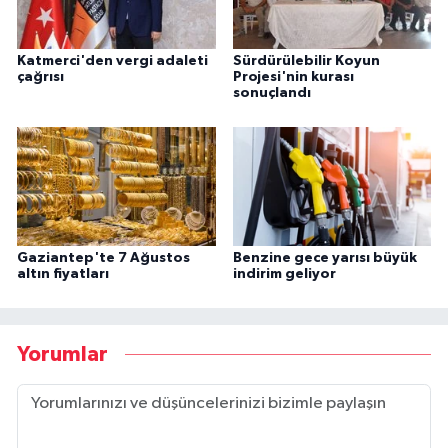
Katmerci'den vergi adaleti
Sürdürülebilir Koyun
çağrısı
Projesi'nin kurası
sonuçlandı
Gaziantep'te 7 Ağustos
Benzine gece yarısı büyük
altın fiyatları
indirim geliyor
Yorumlar