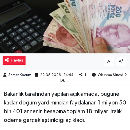
Müzik
Piyasa
Resmi İlanlar
Sağlık
Paylaş
-
+
A
A
Sinemalar
Samet Koçum
22.05.2026 - 14:44
1
Okunma Süresi: 2
Dk
Siyaset
Bakanlık tarafından yapılan açıklamada, bugüne
Spor
kadar doğum yardımından faydalanan 1 milyon 50
bin 401 annenin hesabına toplam 18 milyar liralık
Teknoloji
ödeme gerçekleştirildiği açıkladı.
Türkiye