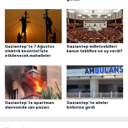
Gaziantep’te 7 Ağustos
Gaziantep milletvekilleri
elektrik kesintisi! İşte
kanun teklifine ne oy verdi?
etkilenecek mahalleler
Gaziantep'te apartman
Gaziantep'te aileler
dairesinde can pazarı
birbirine girdi