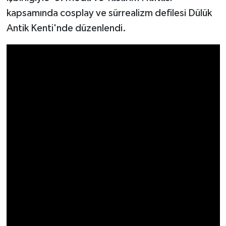
kapsamında cosplay ve sürrealizm defilesi Dülük
Video Haber
Antik Kenti'nde düzenlendi.
Yaşam
Yeme-İçme
Yemek