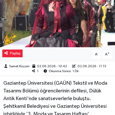
Müzik
Piyasa
Resmi İlanlar
Sağlık
Paylaş
-
+
A
A
Sinemalar
Samet Koçum
02.06.2026 - 10:42
02.06.2026 - 11:15
1
Okunma Süresi: 1 Dk
Siyaset
Gaziantep Üniversitesi (GAÜN) Tekstil ve Moda
Spor
Tasarımı Bölümü öğrencilerinin defilesi, Dülük
Antik Kenti'nde sanatseverlerle buluştu.
Teknoloji
Şehitkamil Belediyesi ve Gaziantep Üniversitesi
işbirliğiyle '3. Moda ve Tasarım Haftası'
Türkiye