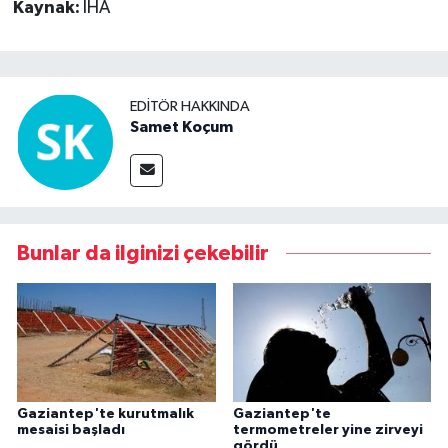
Kaynak:
İHA
EDITÖR HAKKINDA
Samet Koçum
Bunlar da ilginizi çekebilir
Gaziantep'te kurutmalık
Gaziantep'te
mesaisi başladı
termometreler yine zirveyi
gördü