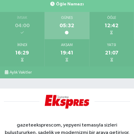
Öğle Namazı
İMSAK
GÜNEŞ
ÖĞLE
04:00
05:32
12:42
İKINDI
AKŞAM
YATSI
16:29
19:41
21:07
Aylık Vakitler
gazeteeksprescom, yepyeni temasıyla sizleri
buluştururken, sadelik ve modernizmi bir araya getiriyor.