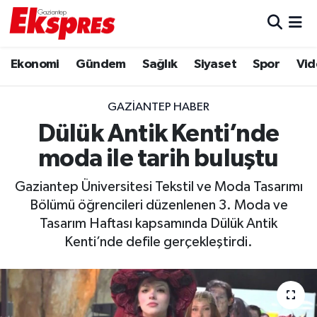
Eğitim
Hava Durumu
Ekonomi
Gündem
Sağlık
Siyaset
Spor
Vid
Ekonomi
Trafik Durumu
GAZIANTEP HABER
Gaziantep son dakika
Puan Durumu ve Fikstür
Dülük Antik Kenti’nde
moda ile tarih buluştu
Genel
Tüm Manşetler
Gaziantep Üniversitesi Tekstil ve Moda Tasarımı
Gündem
Son Dakika Haberleri
Bölümü öğrencileri düzenlenen 3. Moda ve
Tasarım Haftası kapsamında Dülük Antik
Haberler
Haber Arşivi
Kenti’nde defile gerçekleştirdi.
Kültür Sanat
Magazin