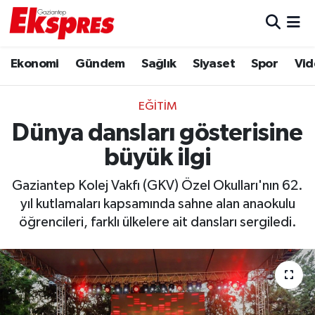
Eğitim
Hava Durumu
Ekonomi
Gündem
Sağlık
Siyaset
Spor
Vid
Ekonomi
Trafik Durumu
EĞITIM
Gaziantep son dakika
Puan Durumu ve Fikstür
Dünya dansları gösterisine
büyük ilgi
Genel
Tüm Manşetler
Gaziantep Kolej Vakfı (GKV) Özel Okulları'nın 62.
Gündem
Son Dakika Haberleri
yıl kutlamaları kapsamında sahne alan anaokulu
öğrencileri, farklı ülkelere ait dansları sergiledi.
Haberler
Haber Arşivi
Kültür Sanat
Magazin