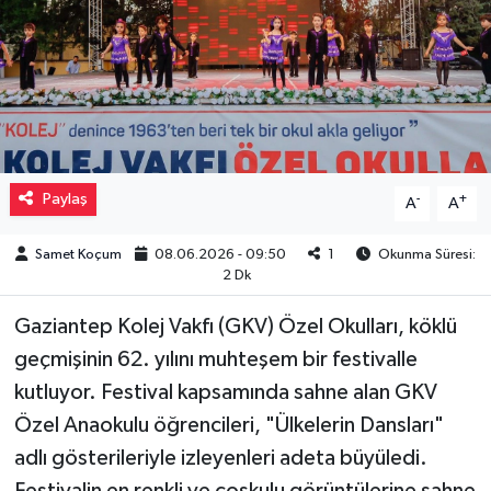
Müzik
Piyasa
Resmi İlanlar
Paylaş
-
+
A
A
Sağlık
Samet Koçum
08.06.2026 - 09:50
1
Okunma Süresi:
Sinemalar
2 Dk
Siyaset
Gaziantep Kolej Vakfı (GKV) Özel Okulları, köklü
geçmişinin 62. yılını muhteşem bir festivalle
Spor
kutluyor. Festival kapsamında sahne alan GKV
Özel Anaokulu öğrencileri, "Ülkelerin Dansları"
Teknoloji
adlı gösterileriyle izleyenleri adeta büyüledi.
Türkiye
Festivalin en renkli ve coşkulu görüntülerine sahne