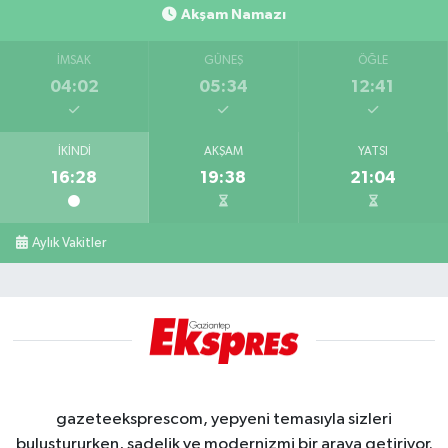
Akşam Namazı
İMSAK
GÜNEŞ
ÖĞLE
04:02
05:34
12:41
İKINDI
AKŞAM
YATSI
16:28
19:38
21:04
Aylık Vakitler
gazeteeksprescom, yepyeni temasıyla sizleri
buluştururken, sadelik ve modernizmi bir araya getiriyor.