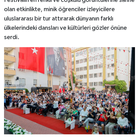
olan etkinlikte, minik öğrenciler izleyicilere
Video Haber
uluslararası bir tur attırarak dünyanın farklı
ülkelerindeki dansları ve kültürleri gözler önüne
Yaşam
serdi.
Yeme-İçme
Yemek