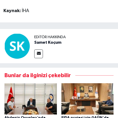
Kaynak:
İHA
EDITÖR HAKKINDA
Samet Koçum
Bunlar da ilginizi çekebilir
Akdeniz Oyunları'nda
EIDA projesi için GAÜN'de