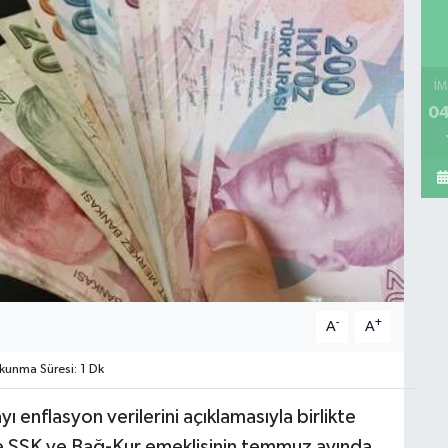
İM
04
-
+
A
A
unma Süresi: 1 Dk
ı enflasyon verilerini açıklamasıyla birlikte
e SSK ve Bağ-Kur emeklisinin temmuz ayında