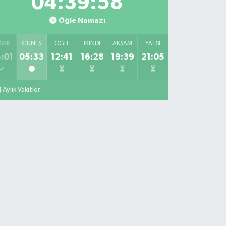
04:39:57
Öğle Namazı
SAK
GÜNEŞ
ÖĞLE
İKINDI
AKŞAM
YATSI
:01
05:33
12:41
16:28
19:39
21:05
Aylık Vakitler