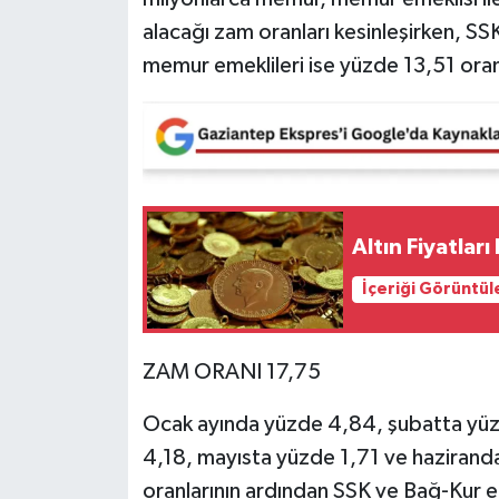
alacağı zam oranları kesinleşirken, S
Video Haber
memur emeklileri ise yüzde 13,51 ora
Yaşam
Yeme-İçme
Yemek
Altın Fiyatlar
İçeriği Görüntül
ZAM ORANI 17,75
Ocak ayında yüzde 4,84, şubatta yüz
4,18, mayısta yüzde 1,71 ve hazirand
oranlarının ardından SSK ve Bağ-Kur em