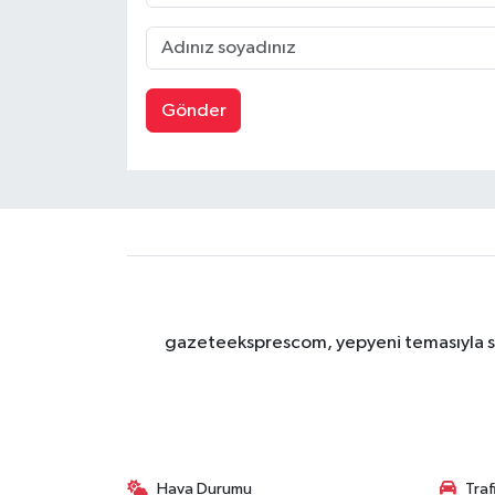
Gönder
gazeteeksprescom, yepyeni temasıyla sizl
Hava Durumu
Tra