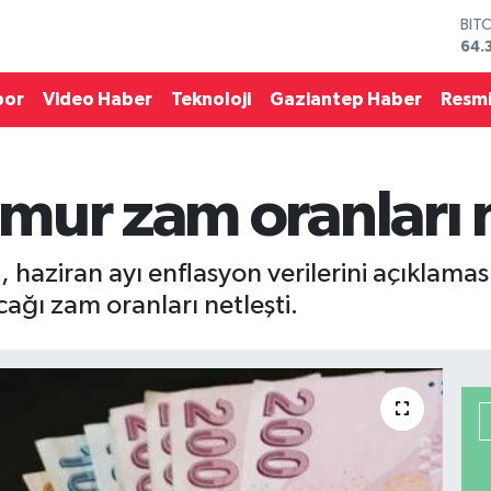
BIT
64.
DO
47,
por
Video Haber
Teknoloji
Gaziantep Haber
Resmi
EU
55,
STE
64,
mur zam oranları n
GRA
657
BİS
13.
, haziran ayı enflasyon verilerini açıklamas
ağı zam oranları netleşti.