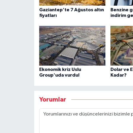
Gaziantep'te 7 Ağustos altın
Benzine g
fiyatları
indirim ge
Ekonomik kriz Uslu
Dolar ve 
Group'uda vurdu!
Kadar?
Yorumlar