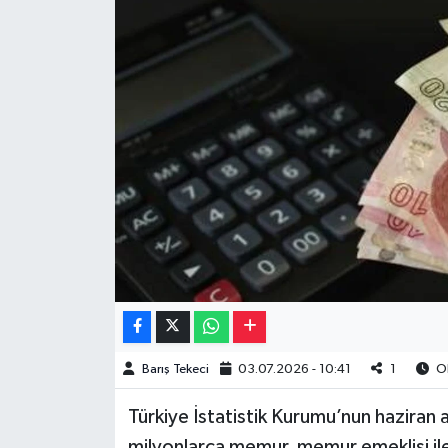
Müzik
Piyasa
Resmi İlanlar
Sağlık
Sinemalar
Siyaset
Spor
Barış Tekeci
03.07.2026 - 10:41
1
Ok
Teknoloji
Türkiye İstatistik Kurumu’nun haziran ay
Türkiye
milyonlarca memur, memur emeklisi il