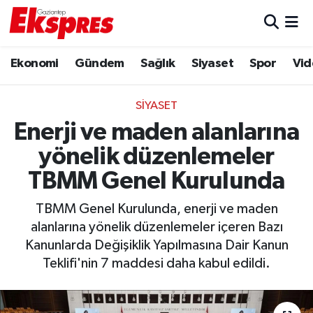
Eğitim
Hava Durumu
Ekonomi
Gündem
Sağlık
Siyaset
Spor
Vid
Ekonomi
Trafik Durumu
SIYASET
Gaziantep son dakika
Puan Durumu ve Fikstür
Enerji ve maden alanlarına
yönelik düzenlemeler
Genel
Tüm Manşetler
TBMM Genel Kurulunda
Gündem
Son Dakika Haberleri
TBMM Genel Kurulunda, enerji ve maden
alanlarına yönelik düzenlemeler içeren Bazı
Haberler
Haber Arşivi
Kanunlarda Değişiklik Yapılmasına Dair Kanun
Teklifi'nin 7 maddesi daha kabul edildi.
Kültür Sanat
Magazin