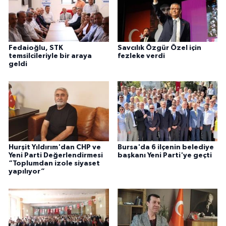
Fedaioğlu, STK
Savcılık Özgür Özel için
temsilcileriyle bir araya
fezleke verdi
geldi
Hurşit Yıldırım'dan CHP ve
Bursa'da 6 ilçenin belediye
Yeni Parti Değerlendirmesi
başkanı Yeni Parti'ye geçti
“Toplumdan izole siyaset
yapılıyor”