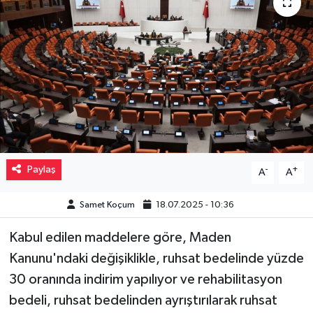
Müzik
Piyasa
Resmi İlanlar
Sağlık
Sinemalar
Paylaş
-
+
A
A
Siyaset
Samet Koçum
18.07.2025 - 10:36
Kabul edilen maddelere göre, Maden
Spor
Kanunu'ndaki değişiklikle, ruhsat bedelinde yüzde
Teknoloji
30 oranında indirim yapılıyor ve rehabilitasyon
bedeli, ruhsat bedelinden ayrıştırılarak ruhsat
Türkiye