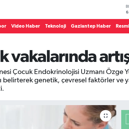
D
4
E
5
por
Video Haber
Teknoloji
Gaziantep Haber
Resmi
S
6
G
6
k vakalarında artı
B
1
B
6
nesi Çocuk Endokrinolojisi Uzmanı Özge Y
ı belirterek genetik, çevresel faktörler ve y
i.