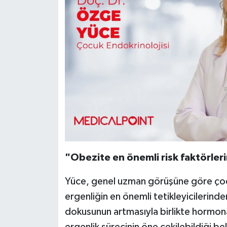
"Obezite en önemli risk faktörleri
Yüce, genel uzman görüşüne göre çocu
ergenliğin en önemli tetikleyicilerinden
dokusunun artmasıyla birlikte hormona
ergenlik sürecinin öne çekilebildiği beli