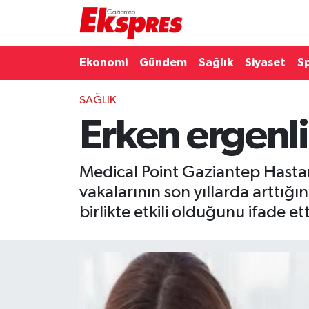
Eğitim
Hava Durumu
Ekonomi
Gündem
Sağlık
Siyaset
S
Ekonomi
Trafik Durumu
SAĞLIK
Erken ergenli
Gaziantep son dakika
Puan Durumu ve Fikstür
Genel
Tüm Manşetler
Medical Point Gaziantep Hasta
vakalarının son yıllarda arttığın
Gündem
Son Dakika Haberleri
birlikte etkili olduğunu ifade ett
Haberler
Haber Arşivi
Kültür Sanat
Magazin