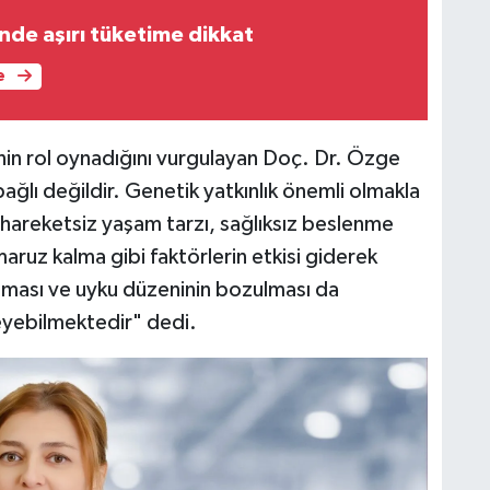
nde aşırı tüketime dikkat
e
enin rol oynadığını vurgulayan Doç. Dr. Özge
ağlı değildir. Genetik yatkınlık önemli olmakla
e, hareketsiz yaşam tarzı, sağlıksız beslenme
maruz kalma gibi faktörlerin etkisi giderek
rtması ve uyku düzeninin bozulması da
eyebilmektedir" dedi.