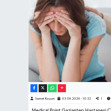
Müzik
Piyasa
Resmi İlanlar
Sağlık
Sinemalar
Siyaset
Spor
Teknoloji
Samet Koçum
03.06.2026 - 10:32
1
Türkiye
Medical Point Gaziantep Hastanesi Ç