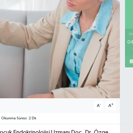
İM
04
-
+
A
A
Okunma Süresi: 2 Dk
ocuk Endokrinolojisi Uzmanı Doç. Dr. Özge