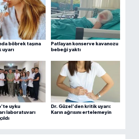
ında böbrek taşına
Patlayan konserve kavanozu
k uyarı
bebeği yaktı
'te uyku
Dr. Güzel'den kritik uyarı:
rı laboratuvarı
Karın ağrısını ertelemeyin
ıldı