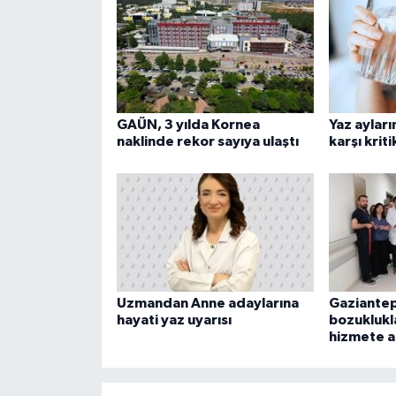
GAÜN, 3 yılda Kornea
Yaz aylar
naklinde rekor sayıya ulaştı
karşı kriti
Uzmandan Anne adaylarına
Gaziantep
hayati yaz uyarısı
bozuklukla
hizmete aç