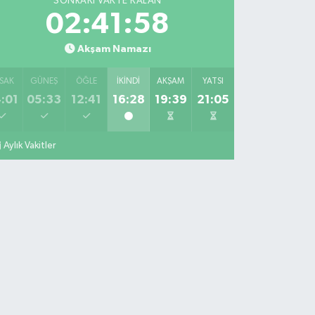
SONRAKI VAKTE KALAN
02:41:57
Akşam Namazı
SAK
GÜNEŞ
ÖĞLE
İKINDI
AKŞAM
YATSI
:01
05:33
12:41
16:28
19:39
21:05
Aylık Vakitler