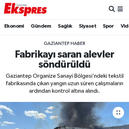
Eğitim
Hava Durumu
Ekonomi
Gündem
Sağlık
Siyaset
Spor
Vid
Ekonomi
Trafik Durumu
GAZIANTEP HABER
Gaziantep son dakika
Puan Durumu ve Fikstür
Fabrikayı saran alevler
söndürüldü
Genel
Tüm Manşetler
Gaziantep Organize Sanayi Bölgesi’ndeki tekstil
Gündem
Son Dakika Haberleri
fabrikasında çıkan yangın uzun süren çalışmaların
ardından kontrol altına alındı.
Haberler
Haber Arşivi
Kültür Sanat
Magazin