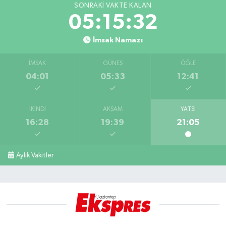
SONRAKI VAKTE KALAN
05:15:31
İmsak Namazı
İMSAK
GÜNEŞ
ÖĞLE
04:01
05:33
12:41
İKINDI
AKŞAM
YATSI
16:28
19:39
21:05
Aylık Vakitler