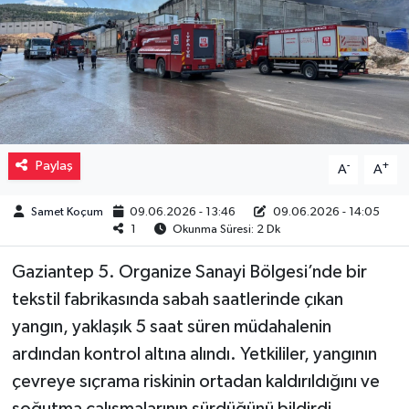
Müzik
Piyasa
Resmi İlanlar
Paylaş
-
+
A
A
Sağlık
Samet Koçum
09.06.2026 - 13:46
09.06.2026 - 14:05
Sinemalar
1
Okunma Süresi: 2 Dk
Siyaset
Gaziantep 5. Organize Sanayi Bölgesi’nde bir
tekstil fabrikasında sabah saatlerinde çıkan
Spor
yangın, yaklaşık 5 saat süren müdahalenin
ardından kontrol altına alındı. Yetkililer, yangının
Teknoloji
çevreye sıçrama riskinin ortadan kaldırıldığını ve
Türkiye
soğutma çalışmalarının sürdüğünü bildirdi.