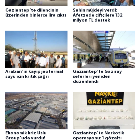
Gaziantep'te dilencinin
Şahin müjdeyi verdi:
üzerinden binlerce lira çıktı
Afetzede çiftçilere 132
milyon TL destek
Araban'ın kayıp jeotermal
Gaziantep'te Gaziray
suyu için kritik çağrı
seferleri yeniden
düzenlendi
Ekonomik kriz Uslu
Gaziantep’te Narkotik
Group'uda vurdu!
operasyonu: 1 gözaltı