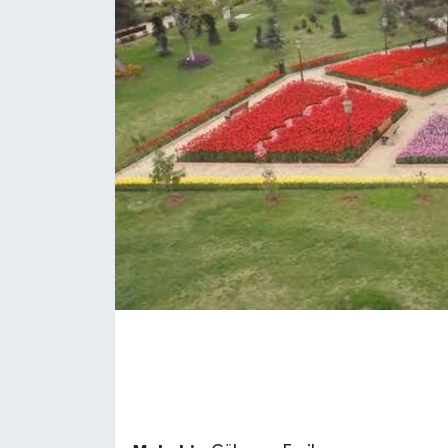
Müzik
Piyasa
Resmi İlanlar
Sağlık
Sinemalar
Siyaset
Spor
Teknoloji
Türkiye