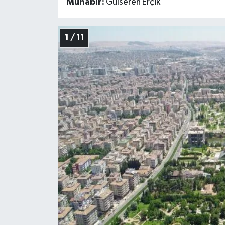
Muhabir:
Gülseren Erçik
Video Haber
1 / 11
Yaşam
Yeme-İçme
Yemek