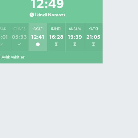
12:47
İkindi Namazı
SAK
GÜNEŞ
ÖĞLE
İKINDI
AKŞAM
YATSI
:01
05:33
12:41
16:28
19:39
21:05
Aylık Vakitler