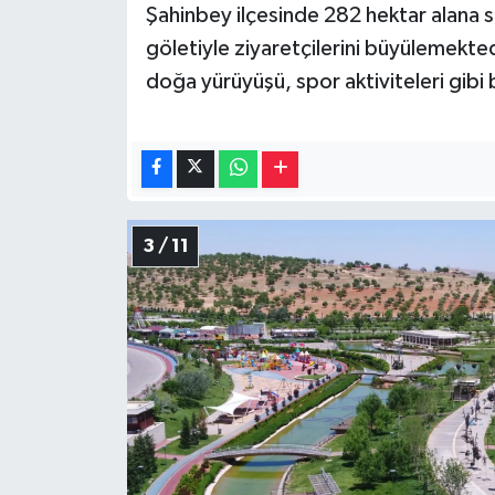
Şahinbey ilçesinde 282 hektar alana sa
göletiyle ziyaretçilerini büyülemekted
doğa yürüyüşü, spor aktiviteleri gibi b
3 / 11