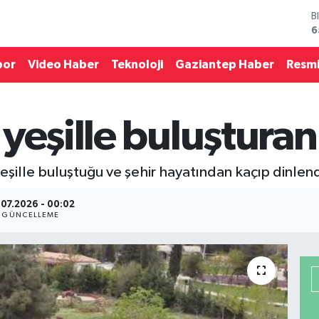
D
4
E
5
por
Video Haber
Teknoloji
Gaziantep Haber
Resmi
S
6
G
6
yeşille buluşturan
B
1
B
eşille buluştuğu ve şehir hayatından kaçıp dinlendi
6
.07.2026 - 00:02
GÜNCELLEME