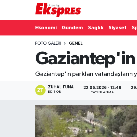
Eğitim
Hava Durumu
Ekonomi
Gündem
Sağlık
Siyaset
S
Ekonomi
Trafik Durumu
FOTO GALERI
GENEL
Gaziantep'in 
Gaziantep son dakika
Puan Durumu ve Fikstür
Genel
Tüm Manşetler
Gaziantep'in parkları vatandaşların y
Gündem
Son Dakika Haberleri
ZUHAL TUNA
22.06.2026 - 12:49
29
EDITÖR
YAYINLANMA
Haberler
Haber Arşivi
Kültür Sanat
Magazin