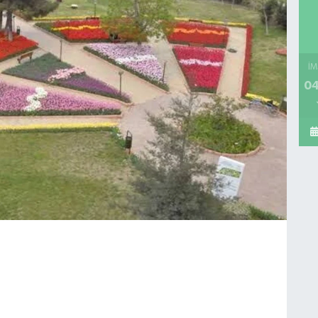
İM
04