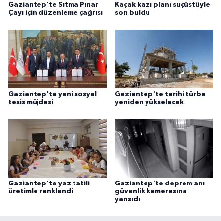
Gaziantep'te Sıtma Pınar
Kaçak kazı planı suçüstüyle
Çayı için düzenleme çağrısı
son buldu
Gaziantep'te yeni sosyal
Gaziantep'te tarihi türbe
tesis müjdesi
yeniden yükselecek
Gaziantep'te yaz tatili
Gaziantep'te deprem anı
üretimle renklendi
güvenlik kamerasına
yansıdı