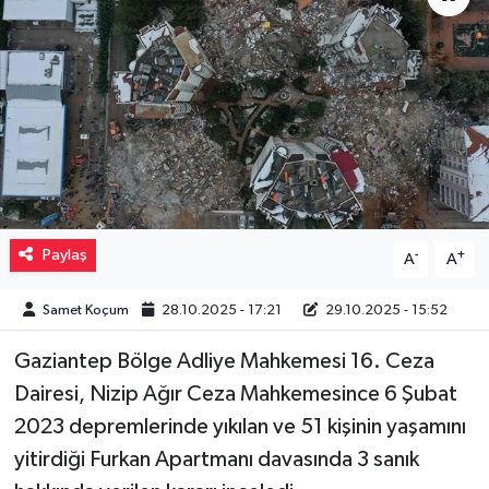
Müzik
Piyasa
Resmi İlanlar
Sağlık
Paylaş
-
+
A
A
Sinemalar
Samet Koçum
28.10.2025 - 17:21
29.10.2025 - 15:52
Siyaset
Gaziantep Bölge Adliye Mahkemesi 16. Ceza
Spor
Dairesi, Nizip Ağır Ceza Mahkemesince 6 Şubat
2023 depremlerinde yıkılan ve 51 kişinin yaşamını
Teknoloji
yitirdiği Furkan Apartmanı davasında 3 sanık
Türkiye