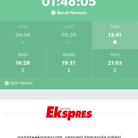
01:48:05
İkindi Namazı
İMSAK
GÜNEŞ
ÖĞLE
04:04
05:35
12:41
İKINDI
AKŞAM
YATSI
16:28
19:37
21:03
Aylık Vakitler
gazeteeksprescom, yepyeni temasıyla sizleri