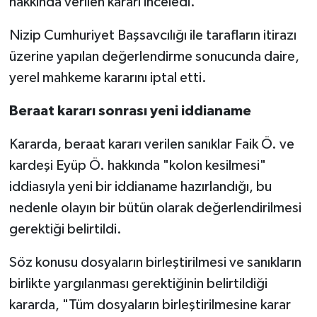
hakkında verilen kararı inceledi.
Video Haber
Nizip Cumhuriyet Başsavcılığı ile tarafların itirazı
üzerine yapılan değerlendirme sonucunda daire,
Yaşam
yerel mahkeme kararını iptal etti.
Yeme-İçme
Beraat kararı sonrası yeni iddianame
Yemek
Kararda, beraat kararı verilen sanıklar Faik Ö. ve
kardeşi Eyüp Ö. hakkında "kolon kesilmesi"
iddiasıyla yeni bir iddianame hazırlandığı, bu
nedenle olayın bir bütün olarak değerlendirilmesi
gerektiği belirtildi.
Söz konusu dosyaların birleştirilmesi ve sanıkların
birlikte yargılanması gerektiğinin belirtildiği
kararda, "Tüm dosyaların birleştirilmesine karar