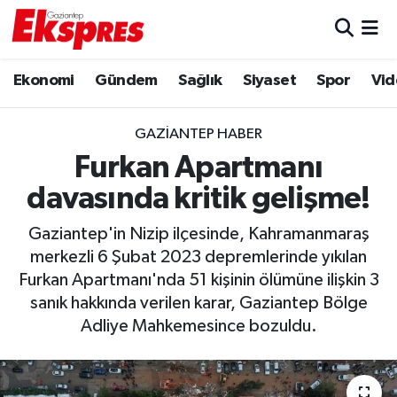
Eğitim
Hava Durumu
Ekonomi
Gündem
Sağlık
Siyaset
Spor
Vid
Ekonomi
Trafik Durumu
GAZIANTEP HABER
Gaziantep son dakika
Puan Durumu ve Fikstür
Furkan Apartmanı
davasında kritik gelişme!
Genel
Tüm Manşetler
Gaziantep'in Nizip ilçesinde, Kahramanmaraş
Gündem
Son Dakika Haberleri
merkezli 6 Şubat 2023 depremlerinde yıkılan
Furkan Apartmanı'nda 51 kişinin ölümüne ilişkin 3
Haberler
Haber Arşivi
sanık hakkında verilen karar, Gaziantep Bölge
Adliye Mahkemesince bozuldu.
Kültür Sanat
Magazin