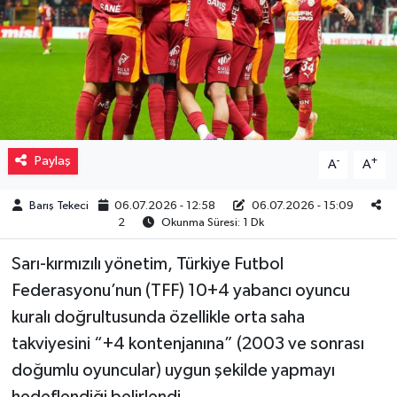
Müzik
Piyasa
Resmi İlanlar
Paylaş
-
+
A
A
Sağlık
Barış Tekeci
06.07.2026 - 12:58
06.07.2026 - 15:09
Sinemalar
2
Okunma Süresi: 1 Dk
Siyaset
Sarı-kırmızılı yönetim, Türkiye Futbol
Federasyonu’nun (TFF) 10+4 yabancı oyuncu
Spor
kuralı doğrultusunda özellikle orta saha
takviyesini “+4 kontenjanına” (2003 ve sonrası
Teknoloji
doğumlu oyuncular) uygun şekilde yapmayı
Türkiye
hedeflendiği belirlendi.