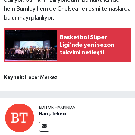
hem Burnley hem de Chelsea ile resmi temaslarda
bulunmayı planlıyor.
Basketbol Süper
Ligi’nde yeni sezon
takvimi netleşti
Kaynak:
Haber Merkezi
EDITÖR HAKKINDA
Barış Tekeci