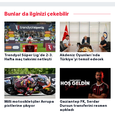
Bunlar da ilginizi çekebilir
Trendyol Süper Lig'de 2-3.
Akdeniz Oyunları'nda
Hafta maç takvimi netleşti
Türkiye'yi temsil edecek
Milli motosikletçiler Avrupa
Gaziantep FK, Serdar
pistlerine çıkıyor
Dursun transferini resmen
açıkladı