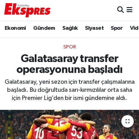
Eğitim
Hava Durumu
Ekonomi
Gündem
Sağlık
Siyaset
Spor
Vid
Ekonomi
Trafik Durumu
SPOR
Gaziantep son dakika
Puan Durumu ve Fikstür
Galatasaray transfer
operasyonuna başladı
Genel
Tüm Manşetler
Galatasaray, yeni sezon için transfer çalışmalarına
Gündem
Son Dakika Haberleri
başladı. Bu doğrultuda sarı-kırmızılılar orta saha
için Premier Lig’den bir ismi gündemine aldı.
Haberler
Haber Arşivi
Kültür Sanat
Magazin