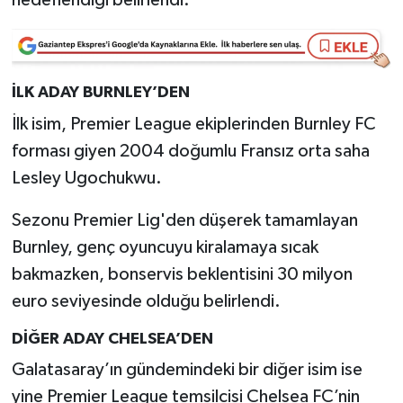
Video Haber
Yaşam
İLK ADAY BURNLEY’DEN
İlk isim, Premier League ekiplerinden Burnley FC
Yeme-İçme
forması giyen 2004 doğumlu Fransız orta saha
Lesley Ugochukwu.
Yemek
Sezonu Premier Lig'den düşerek tamamlayan
Burnley, genç oyuncuyu kiralamaya sıcak
bakmazken, bonservis beklentisini 30 milyon
euro seviyesinde olduğu belirlendi.
DİĞER ADAY CHELSEA’DEN
Galatasaray’ın gündemindeki bir diğer isim ise
yine Premier League temsilcisi Chelsea FC’nin