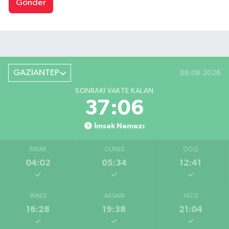
Gönder
GAZİANTEP
08.08.2026
SONRAKI VAKTE KALAN
37:05
İmsak Namazı
İMSAK
GÜNEŞ
ÖĞLE
04:02
05:34
12:41
İKINDI
AKŞAM
YATSI
16:28
19:38
21:04