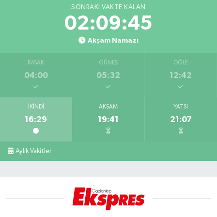
SONRAKI VAKTE KALAN
02:09:45
Akşam Namazı
İMSAK
GÜNEŞ
ÖĞLE
04:00
05:32
12:42
İKINDI
AKŞAM
YATSI
16:29
19:41
21:07
Aylık Vakitler