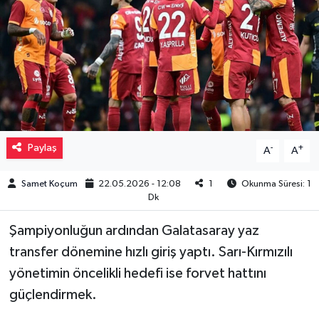
Müzik
Piyasa
Resmi İlanlar
Sağlık
Paylaş
-
+
A
A
Sinemalar
Samet Koçum
22.05.2026 - 12:08
1
Okunma Süresi: 1
Dk
Siyaset
Şampiyonluğun ardından Galatasaray yaz
Spor
transfer dönemine hızlı giriş yaptı. Sarı-Kırmızılı
yönetimin öncelikli hedefi ise forvet hattını
Teknoloji
güçlendirmek.
Türkiye