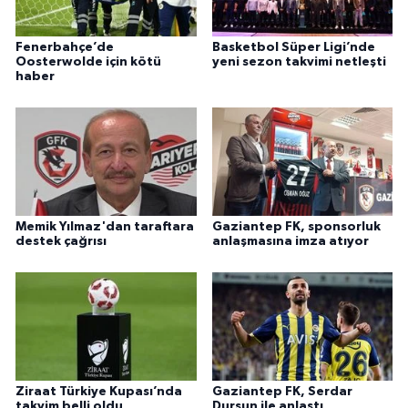
Fenerbahçe’de
Basketbol Süper Ligi’nde
Oosterwolde için kötü
yeni sezon takvimi netleşti
haber
Memik Yılmaz'dan taraftara
Gaziantep FK, sponsorluk
destek çağrısı
anlaşmasına imza atıyor
Ziraat Türkiye Kupası’nda
Gaziantep FK, Serdar
takvim belli oldu
Dursun ile anlaştı