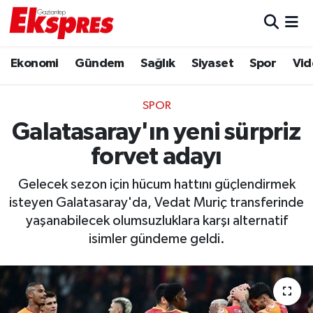
Eğitim
Hava Durumu
Ekonomi
Gündem
Sağlık
Siyaset
Spor
Vid
Ekonomi
Trafik Durumu
SPOR
Gaziantep son dakika
Puan Durumu ve Fikstür
Galatasaray'ın yeni sürpriz
forvet adayı
Genel
Tüm Manşetler
Gelecek sezon için hücum hattını güçlendirmek
Gündem
Son Dakika Haberleri
isteyen Galatasaray'da, Vedat Muriç transferinde
yaşanabilecek olumsuzluklara karşı alternatif
Haberler
Haber Arşivi
isimler gündeme geldi.
Kültür Sanat
Magazin