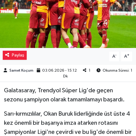
Müzik
Piyasa
Resmi İlanlar
Paylaş
-
+
A
A
Sağlık
Samet Koçum
03.06.2026 - 15:12
1
Okunma Süresi: 1
Sinemalar
Dk
Siyaset
Galatasaray, Trendyol Süper Lig'de geçen
sezonu şampiyon olarak tamamlamayı başardı.
Spor
Sarı-kırmızılılar, Okan Buruk liderliğinde üst üste 4
Teknoloji
kez önemli bir başarıya imza atarken rotasını
Şampiyonlar Ligi'ne çevirdi ve bu lig'de önemli bir
Türkiye