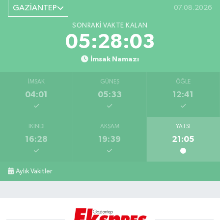
GAZİANTEP
07.08.2026
SONRAKI VAKTE KALAN
05:28:02
İmsak Namazı
İMSAK
GÜNEŞ
ÖĞLE
04:01
05:33
12:41
İKINDI
AKŞAM
YATSI
16:28
19:39
21:05
Aylık Vakitler