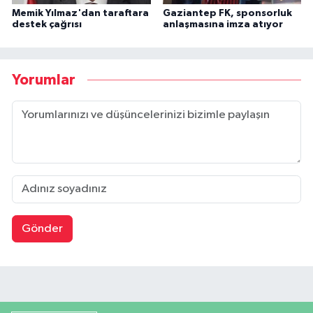
Memik Yılmaz'dan taraftara
Gaziantep FK, sponsorluk
destek çağrısı
anlaşmasına imza atıyor
Yorumlar
Gönder