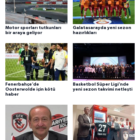
Motor sporları tutkunları
Galatasarayda yeni sezon
bir araya geliyor
hazırlıkları
Fenerbahçe’de
Basketbol Süper Ligi’nde
Oosterwolde için kötü
yeni sezon takvimi netleşti
haber