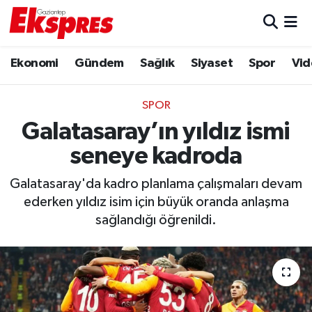
Eğitim
Hava Durumu
Ekonomi
Gündem
Sağlık
Siyaset
Spor
Vid
Ekonomi
Trafik Durumu
SPOR
Gaziantep son dakika
Puan Durumu ve Fikstür
Galatasaray’ın yıldız ismi
seneye kadroda
Genel
Tüm Manşetler
Galatasaray'da kadro planlama çalışmaları devam
Gündem
Son Dakika Haberleri
ederken yıldız isim için büyük oranda anlaşma
sağlandığı öğrenildi.
Haberler
Haber Arşivi
Kültür Sanat
Magazin