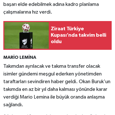
başarı elde edebilmek adına kadro planlama
çalışmalarına hız verdi.
Video Haber
Yaşam
Ziraat Türkiye
Kupası’nda takvim belli
Yeme-İçme
oldu
Yemek
MARİO LEMİNA
Takımdan ayrılacak ve takıma transfer olacak
isimler gündemi meşgul ederken yönetimden
taraftarları sevindiren haber geldi. Okan Buruk'un
takımda en az bir yıl daha kalması yönünde karar
verdiği Mario Lemina ile büyük oranda anlaşma
sağlandı.