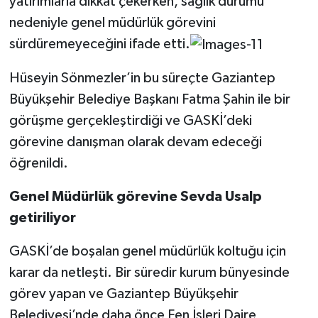
yatırımlarla dikkat çekerken, sağlık durumu
nedeniyle genel müdürlük görevini
Video Haber
sürdüremeyeceğini ifade etti.
Yaşam
Hüseyin Sönmezler’in bu süreçte Gaziantep
Büyükşehir Belediye Başkanı Fatma Şahin ile bir
Yeme-İçme
görüşme gerçekleştirdiği ve GASKİ’deki
görevine danışman olarak devam edeceği
Yemek
öğrenildi.
Genel Müdürlük görevine Sevda Usalp
getiriliyor
GASKİ’de boşalan genel müdürlük koltuğu için
karar da netleşti. Bir süredir kurum bünyesinde
görev yapan ve Gaziantep Büyükşehir
Belediyesi’nde daha önce Fen İşleri Daire