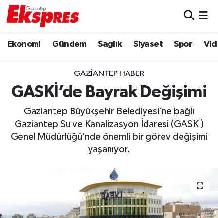
Eğitim
Hava Durumu
Ekonomi
Gündem
Sağlık
Siyaset
Spor
Vid
Ekonomi
Trafik Durumu
GAZIANTEP HABER
Gaziantep son dakika
Puan Durumu ve Fikstür
GASKİ’de Bayrak Değişimi
Gaziantep Büyükşehir Belediyesi’ne bağlı
Genel
Tüm Manşetler
Gaziantep Su ve Kanalizasyon İdaresi (GASKİ)
Genel Müdürlüğü’nde önemli bir görev değişimi
Gündem
Son Dakika Haberleri
yaşanıyor.
Haberler
Haber Arşivi
Kültür Sanat
Magazin