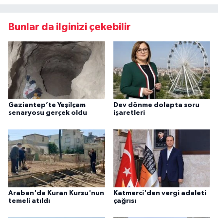
Bunlar da ilginizi çekebilir
Gaziantep’te Yeşilçam
Dev dönme dolapta soru
senaryosu gerçek oldu
işaretleri
Araban'da Kuran Kursu'nun
Katmerci'den vergi adaleti
temeli atıldı
çağrısı