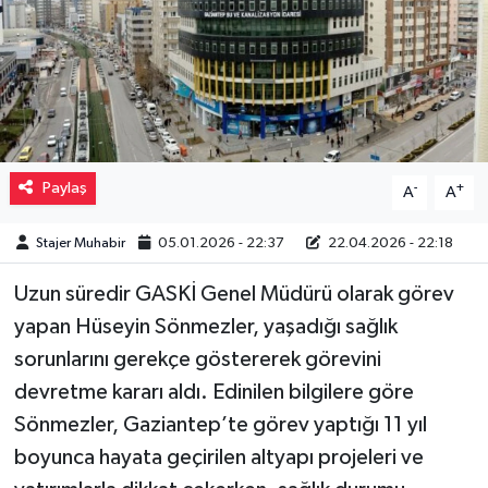
Müzik
Piyasa
Resmi İlanlar
Paylaş
-
+
A
A
Sağlık
Stajer Muhabir
05.01.2026 - 22:37
22.04.2026 - 22:18
Sinemalar
Uzun süredir GASKİ Genel Müdürü olarak görev
Siyaset
yapan Hüseyin Sönmezler, yaşadığı sağlık
sorunlarını gerekçe göstererek görevini
Spor
devretme kararı aldı. Edinilen bilgilere göre
Sönmezler, Gaziantep’te görev yaptığı 11 yıl
Teknoloji
boyunca hayata geçirilen altyapı projeleri ve
Türkiye