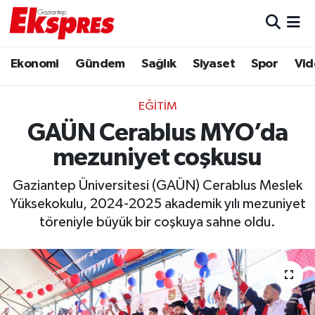
Eğitim
Hava Durumu
Ekonomi
Gündem
Sağlık
Siyaset
Spor
Vid
Ekonomi
Trafik Durumu
EĞITIM
Gaziantep son dakika
Puan Durumu ve Fikstür
GAÜN Cerablus MYO’da
mezuniyet coşkusu
Genel
Tüm Manşetler
Gaziantep Üniversitesi (GAÜN) Cerablus Meslek
Gündem
Son Dakika Haberleri
Yüksekokulu, 2024-2025 akademik yılı mezuniyet
töreniyle büyük bir coşkuya sahne oldu.
Haberler
Haber Arşivi
Kültür Sanat
Magazin