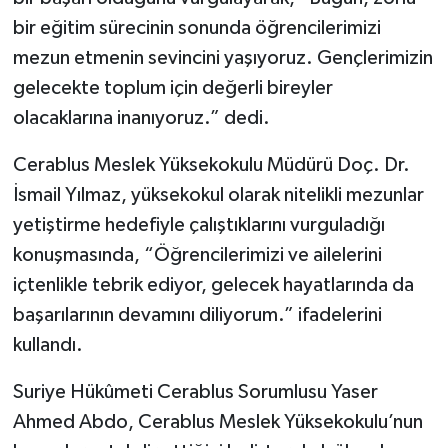
bir eğitim sürecinin sonunda öğrencilerimizi
Video Haber
mezun etmenin sevincini yaşıyoruz. Gençlerimizin
gelecekte toplum için değerli bireyler
Yaşam
olacaklarına inanıyoruz.” dedi.
Yeme-İçme
Cerablus Meslek Yüksekokulu Müdürü Doç. Dr.
İsmail Yılmaz, yüksekokul olarak nitelikli mezunlar
Yemek
yetiştirme hedefiyle çalıştıklarını vurguladığı
konuşmasında, “Öğrencilerimizi ve ailelerini
içtenlikle tebrik ediyor, gelecek hayatlarında da
başarılarının devamını diliyorum.” ifadelerini
kullandı.
Suriye Hükûmeti Cerablus Sorumlusu Yaser
Ahmed Abdo, Cerablus Meslek Yüksekokulu’nun