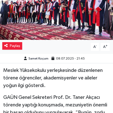
Müzik
Piyasa
Resmi İlanlar
Paylaş
-
+
A
A
Sağlık
Samet Koçum
08.07.2025 - 21:45
Sinemalar
Meslek Yüksekokulu yerleşkesinde düzenlenen
Siyaset
törene öğrenciler, akademisyenler ve aileler
yoğun ilgi gösterdi.
Spor
GAÜN Genel Sekreteri Prof. Dr. Taner Akçacı
Teknoloji
törende yaptığı konuşmada, mezuniyetin önemli
Türkiye
bir başarı olduğunu vurgulayarak, “Bugün, zorlu