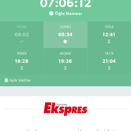
07:06:11
Öğle Namazı
İMSAK
GÜNEŞ
ÖĞLE
04:02
05:34
12:41
İKINDI
AKŞAM
YATSI
16:28
19:38
21:04
Aylık Vakitler