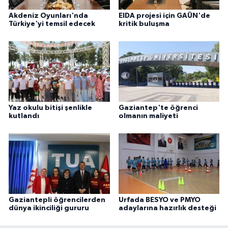
Akdeniz Oyunları'nda
EIDA projesi için GAÜN'de
Türkiye'yi temsil edecek
kritik buluşma
Yaz okulu bitişi şenlikle
Gaziantep'te öğrenci
kutlandı
olmanın maliyeti
Gaziantepli öğrencilerden
Urfada BESYO ve PMYO
dünya ikinciliği gururu
adaylarına hazırlık desteği