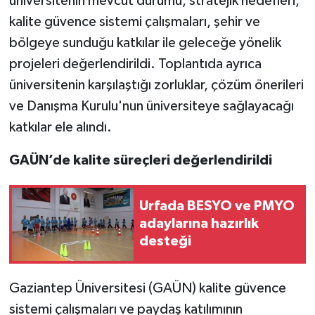
üniversitenin mevcut durumu, stratejik hedefleri,
kalite güvence sistemi çalışmaları, şehir ve
Video Haber
bölgeye sunduğu katkılar ile geleceğe yönelik
projeleri değerlendirildi. Toplantıda ayrıca
Yaşam
üniversitenin karşılaştığı zorluklar, çözüm önerileri
Yeme-İçme
ve Danışma Kurulu'nun üniversiteye sağlayacağı
katkılar ele alındı.
Yemek
GAÜN’de kalite süreçleri değerlendirildi
Urfada BESYO ve PMYO
adaylarına hazırlık
desteği
Gaziantep Üniversitesi (GAÜN) kalite güvence
sistemi çalışmaları ve paydaş katılımının