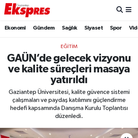
Eğitim
Hava Durumu
Ekonomi
Gündem
Sağlık
Siyaset
Spor
Vid
Ekonomi
Trafik Durumu
EĞITIM
Gaziantep son dakika
Puan Durumu ve Fikstür
GAÜN’de gelecek vizyonu
ve kalite süreçleri masaya
Genel
Tüm Manşetler
yatırıldı
Gündem
Son Dakika Haberleri
Gaziantep Üniversitesi, kalite güvence sistemi
çalışmaları ve paydaş katılımını güçlendirme
Haberler
Haber Arşivi
hedefi kapsamında Danışma Kurulu Toplantısı
düzenledi.
Kültür Sanat
Magazin