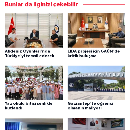
Bunlar da ilginizi çekebilir
Akdeniz Oyunları'nda
EIDA projesi için GAÜN'de
Türkiye'yi temsil edecek
kritik buluşma
Yaz okulu bitişi şenlikle
Gaziantep'te öğrenci
kutlandı
olmanın maliyeti