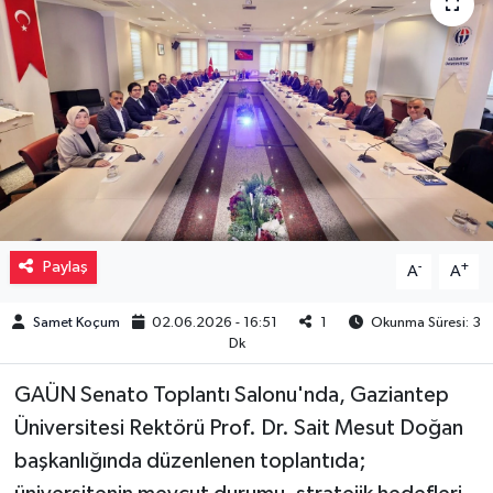
Müzik
Piyasa
Resmi İlanlar
Sağlık
Sinemalar
Paylaş
-
+
A
A
Siyaset
Samet Koçum
02.06.2026 - 16:51
1
Okunma Süresi: 3
Dk
Spor
GAÜN Senato Toplantı Salonu'nda, Gaziantep
Üniversitesi Rektörü Prof. Dr. Sait Mesut Doğan
Teknoloji
başkanlığında düzenlenen toplantıda;
Türkiye