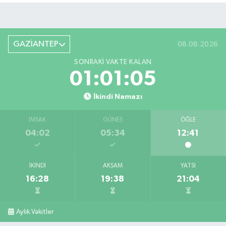
GAZİANTEP
08.08.2026
SONRAKI VAKTE KALAN
01:01:05
İkindi Namazı
İMSAK
GÜNEŞ
ÖĞLE
04:02
05:34
12:41
İKINDI
AKŞAM
YATSI
16:28
19:38
21:04
Aylık Vakitler