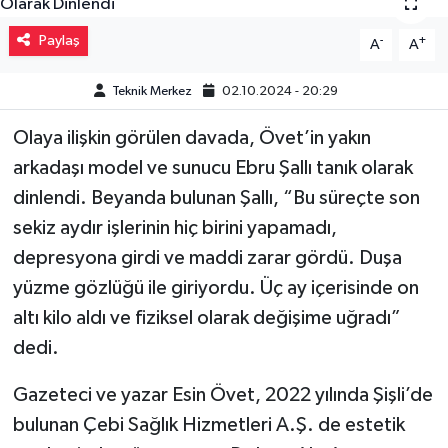
Müzik
Paylaş
-
+
A
A
Piyasa
Teknik Merkez
02.10.2024 - 20:29
Olaya ilişkin görülen davada, Övet’in yakın
Resmi İlanlar
arkadaşı model ve sunucu Ebru Şallı tanık olarak
Sağlık
dinlendi. Beyanda bulunan Şallı, “Bu süreçte son
sekiz aydır işlerinin hiç birini yapamadı,
Sinemalar
depresyona girdi ve maddi zarar gördü. Duşa
yüzme gözlüğü ile giriyordu. Üç ay içerisinde on
Siyaset
altı kilo aldı ve fiziksel olarak değişime uğradı”
Spor
dedi.
Teknoloji
Gazeteci ve yazar Esin Övet, 2022 yılında Şişli’de
bulunan Çebi Sağlık Hizmetleri A.Ş. de estetik
Türkiye