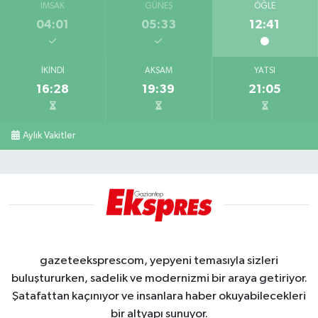
İMSAK
GÜNEŞ
ÖĞLE
04:01
05:33
12:41
İKINDI
AKŞAM
YATSI
16:28
19:39
21:05
Aylık Vakitler
gazeteeksprescom, yepyeni temasıyla sizleri
buluştururken, sadelik ve modernizmi bir araya getiriyor.
Şatafattan kaçınıyor ve insanlara haber okuyabilecekleri
bir altyapı sunuyor.