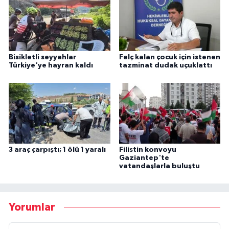
Bisikletli seyyahlar
Felç kalan çocuk için istenen
Türkiye'ye hayran kaldı
tazminat dudak uçuklattı
3 araç çarpıştı; 1 ölü 1 yaralı
Filistin konvoyu
Gaziantep'te
vatandaşlarla buluştu
Yorumlar