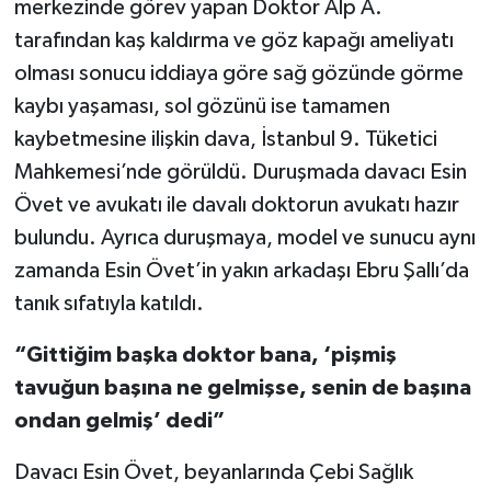
merkezinde görev yapan Doktor Alp A.
tarafından kaş kaldırma ve göz kapağı ameliyatı
Video Haber
olması sonucu iddiaya göre sağ gözünde görme
kaybı yaşaması, sol gözünü ise tamamen
Yaşam
kaybetmesine ilişkin dava, İstanbul 9. Tüketici
Yeme-İçme
Mahkemesi’nde görüldü. Duruşmada davacı Esin
Övet ve avukatı ile davalı doktorun avukatı hazır
Yemek
bulundu. Ayrıca duruşmaya, model ve sunucu aynı
zamanda Esin Övet’in yakın arkadaşı Ebru Şallı’da
tanık sıfatıyla katıldı.
“Gittiğim başka doktor bana, ‘pişmiş
tavuğun başına ne gelmişse, senin de başına
ondan gelmiş’ dedi”
Davacı Esin Övet, beyanlarında Çebi Sağlık