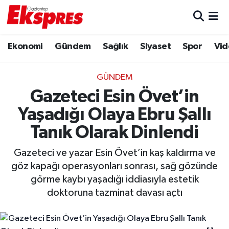
Eğitim
Hava Durumu
Ekonomi
Gündem
Sağlık
Siyaset
Spor
Vid
Ekonomi
Trafik Durumu
GÜNDEM
Gaziantep son dakika
Puan Durumu ve Fikstür
Gazeteci Esin Övet’in
Yaşadığı Olaya Ebru Şallı
Genel
Tüm Manşetler
Tanık Olarak Dinlendi
Gündem
Son Dakika Haberleri
Gazeteci ve yazar Esin Övet’in kaş kaldırma ve
göz kapağı operasyonları sonrası, sağ gözünde
Haberler
Haber Arşivi
görme kaybı yaşadığı iddiasıyla estetik
doktoruna tazminat davası açtı
Kültür Sanat
Magazin