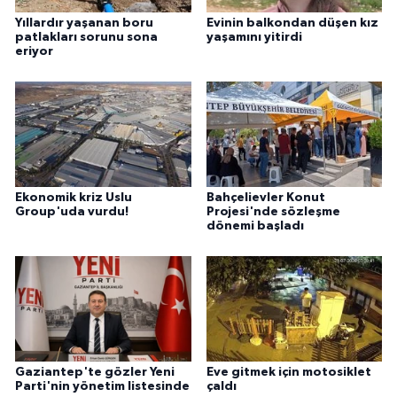
Yıllardır yaşanan boru
Evinin balkondan düşen kız
patlakları sorunu sona
yaşamını yitirdi
eriyor
Ekonomik kriz Uslu
Bahçelievler Konut
Group'uda vurdu!
Projesi'nde sözleşme
dönemi başladı
Gaziantep'te gözler Yeni
Eve gitmek için motosiklet
Parti'nin yönetim listesinde
çaldı