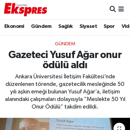
Eğitim
Hava Durumu
Ekonomi
Gündem
Sağlık
Siyaset
Spor
Vid
Ekonomi
Trafik Durumu
GÜNDEM
Gaziantep son dakika
Puan Durumu ve Fikstür
Gazeteci Yusuf Ağar onur
ödülü aldı
Genel
Tüm Manşetler
Ankara Üniversitesi İletişim Fakültesi’nde
Gündem
Son Dakika Haberleri
düzenlenen törende, gazetecilik mesleğinde 50
yılı aşkın emeği bulunan Yusuf Ağar’a, iletişim
Haberler
Haber Arşivi
alanındaki çalışmaları dolayısıyla “Meslekte 50 Yıl
Onur Ödülü” takdim edildi.
Kültür Sanat
Magazin