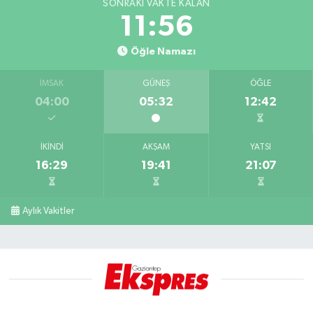
SONRAKI VAKTE KALAN
11:56
Öğle Namazı
İMSAK
GÜNEŞ
ÖĞLE
04:00
05:32
12:42
İKINDI
AKŞAM
YATSI
16:29
19:41
21:07
Aylık Vakitler