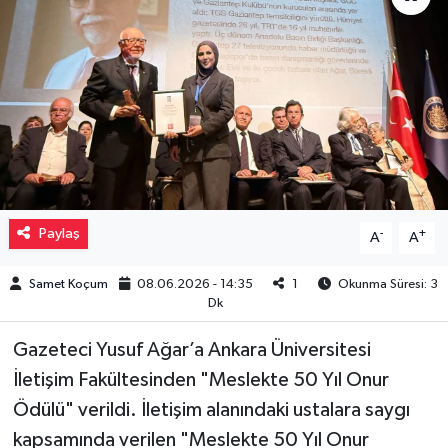
Müzik
Piyasa
Resmi İlanlar
Sağlık
Paylaş
-
+
A
A
Sinemalar
Samet Koçum
08.06.2026 - 14:35
1
Okunma Süresi: 3
Siyaset
Dk
Spor
Gazeteci Yusuf Ağar’a Ankara Üniversitesi
İletişim Fakültesinden "Meslekte 50 Yıl Onur
Teknoloji
Ödülü" verildi. İletişim alanındaki ustalara saygı
kapsamında verilen "Meslekte 50 Yıl Onur
Türkiye