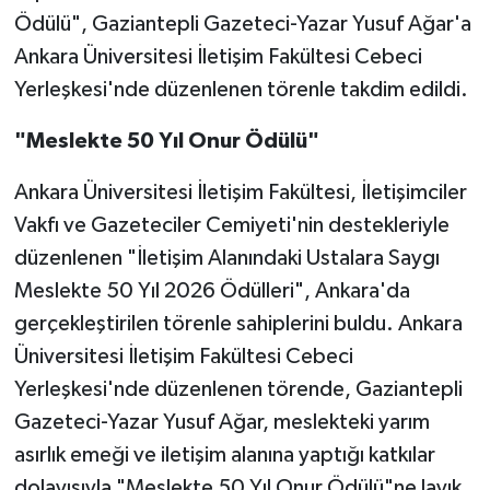
Ödülü", Gaziantepli Gazeteci-Yazar Yusuf Ağar'a
Video Haber
Ankara Üniversitesi İletişim Fakültesi Cebeci
Yerleşkesi'nde düzenlenen törenle takdim edildi.
Yaşam
"Meslekte 50 Yıl Onur Ödülü"
Yeme-İçme
Ankara Üniversitesi İletişim Fakültesi, İletişimciler
Yemek
Vakfı ve Gazeteciler Cemiyeti'nin destekleriyle
düzenlenen "İletişim Alanındaki Ustalara Saygı
Meslekte 50 Yıl 2026 Ödülleri", Ankara'da
gerçekleştirilen törenle sahiplerini buldu. Ankara
Üniversitesi İletişim Fakültesi Cebeci
Yerleşkesi'nde düzenlenen törende, Gaziantepli
Gazeteci-Yazar Yusuf Ağar, meslekteki yarım
asırlık emeği ve iletişim alanına yaptığı katkılar
dolayısıyla "Meslekte 50 Yıl Onur Ödülü"ne layık