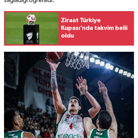
sağladığı öğrenildi.
Video Haber
Ziraat Türkiye
Kupası’nda takvim belli
Yaşam
oldu
Yeme-İçme
Yemek