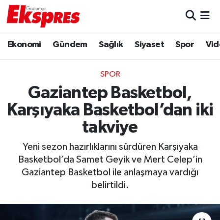
Eğitim
Hava Durumu
Ekonomi
Gündem
Sağlık
Siyaset
Spor
Vid
Ekonomi
Trafik Durumu
SPOR
Gaziantep son dakika
Puan Durumu ve Fikstür
Gaziantep Basketbol,
Karşıyaka Basketbol’dan iki
Genel
Tüm Manşetler
takviye
Gündem
Son Dakika Haberleri
Yeni sezon hazırlıklarını sürdüren Karşıyaka
Basketbol’da Samet Geyik ve Mert Celep’in
Haberler
Haber Arşivi
Gaziantep Basketbol ile anlaşmaya vardığı
belirtildi.
Kültür Sanat
Magazin