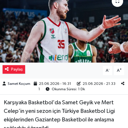
Müzik
Piyasa
Resmi İlanlar
Sağlık
Sinemalar
Paylaş
-
+
A
A
Siyaset
Samet Koçum
25.06.2026 - 16:31
25.06.2026 - 21:33
1
Okunma Süresi: 1 Dk
Spor
Karşıyaka Basketbol'da Samet Geyik ve Mert
Celep’in yeni sezon için Türkiye Basketbol Ligi
Teknoloji
ekiplerinden Gaziantep Basketbol ile anlaşma
Türkiye