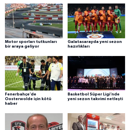
Motor sporları tutkunları
Galatasarayda yeni sezon
bir araya geliyor
hazırlıkları
Fenerbahçe’de
Basketbol Süper Ligi’nde
Oosterwolde için kötü
yeni sezon takvimi netleşti
haber