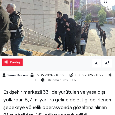
Müzik
Piyasa
Resmi İlanlar
Sağlık
Sinemalar
Paylaş
-
+
A
A
Siyaset
Samet Koçum
15.05.2026 - 10:59
15.05.2026 - 11:22
1
Okunma Süresi: 1 Dk
Spor
Eskişehir merkezli 33 ilde yürütülen ve yasa dışı
yollardan 8,7 milyar lira gelir elde ettiği belirlenen
Teknoloji
şebekeye yönelik operasyonda gözaltına alınan
Türkiye