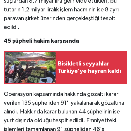
suçlardan 8,7 milyar lira gelir elde ettikleri, bu
tutarın 1,2 milyar liralık işlem hacminin ise 8 ayrı
paravan şirket üzerinden gerçekleştiği tespit
edildi.
45 şüpheli hakim karşısında
Bisikletli seyyahlar
Türkiye'ye hayran kaldı
Operasyon kapsamında hakkında gözaltı kararı
verilen 135 şüpheliden 91'i yakalanarak gözaltına
alındı. Hakkında karar bulunan 44 şüphelinin ise
yurt dışında olduğu tespit edildi. Emniyetteki
işlemleri tamamlanan 91 şüpheliden 46'sı