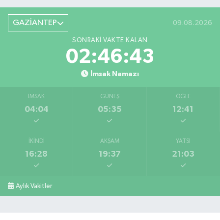
GAZİANTEP
09.08.2026
SONRAKI VAKTE KALAN
02:46:42
İmsak Namazı
İMSAK
GÜNEŞ
ÖĞLE
04:04
05:35
12:41
İKINDI
AKŞAM
YATSI
16:28
19:37
21:03
Aylık Vakitler