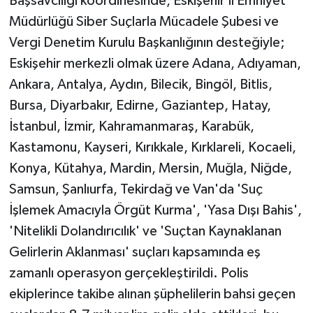
Başsavcılığı koordinesinde, Eskişehir İl Emniyet
Müdürlüğü Siber Suçlarla Mücadele Şubesi ve
Vergi Denetim Kurulu Başkanlığının desteğiyle;
Eskişehir merkezli olmak üzere Adana, Adıyaman,
Ankara, Antalya, Aydın, Bilecik, Bingöl, Bitlis,
Bursa, Diyarbakır, Edirne, Gaziantep, Hatay,
İstanbul, İzmir, Kahramanmaraş, Karabük,
Kastamonu, Kayseri, Kırıkkale, Kırklareli, Kocaeli,
Konya, Kütahya, Mardin, Mersin, Muğla, Niğde,
Samsun, Şanlıurfa, Tekirdağ ve Van'da 'Suç
İşlemek Amacıyla Örgüt Kurma', 'Yasa Dışı Bahis',
'Nitelikli Dolandırıcılık' ve 'Suçtan Kaynaklanan
Gelirlerin Aklanması' suçları kapsamında eş
zamanlı operasyon gerçekleştirildi. Polis
ekiplerince takibe alınan şüphelilerin bahsi geçen