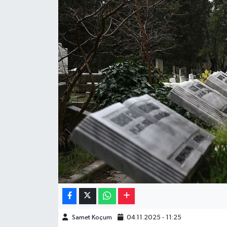
Müzik
Piyasa
Resmi İlanlar
Sağlık
Sinemalar
Siyaset
Spor
Teknoloji
Samet Koçum
04.11.2025 - 11:25
Türkiye