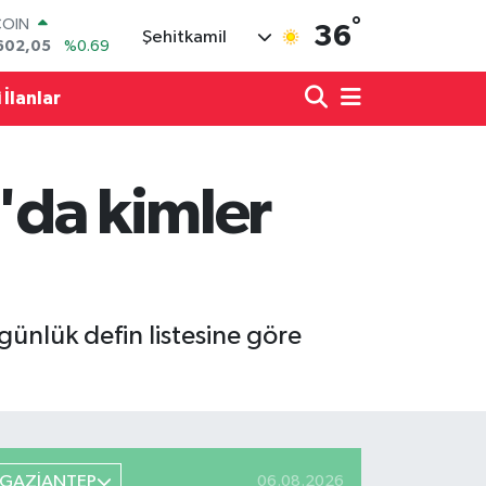
°
LAR
36
Şehitkamil
5986
%0.06
RO
0700
%0.1
 İlanlar
RLİN
2438
%0.21
M ALTIN
3.94
%0.32
m'da kimler
T100
768
%48
COIN
602,05
%0.69
ünlük defin listesine göre
GAZİANTEP
06.08.2026