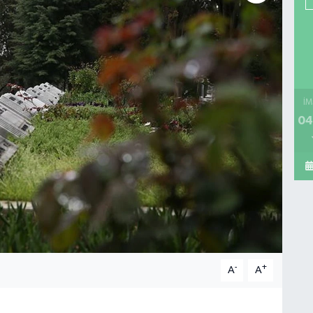
İM
04
-
+
A
A