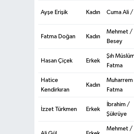
Ayşe Erişik
Kadın
Cuma Ali / 
Mehmet /
Fatma Doğan
Kadın
Besey
Şıh Müslüm
Hasan Çiçek
Erkek
Fatma
Hatice
Muharrem 
Kadın
Kendirkıran
Fatma
İbrahim /
İzzet Türkmen
Erkek
Şükrüye
Mehmet /
Ali Gül
Erkek