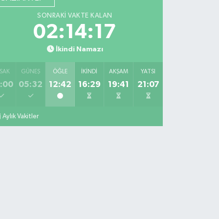
SONRAKI VAKTE KALAN
02:14:16
İkindi Namazı
SAK
GÜNEŞ
ÖĞLE
İKINDI
AKŞAM
YATSI
:00
05:32
12:42
16:29
19:41
21:07
Aylık Vakitler