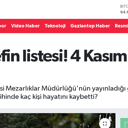
DO
47,
EU
55,
por
Video Haber
Teknoloji
Gaziantep Haber
Resmi
STE
64,
GRA
651
in listesi! 4 Kası
BİS
13.
BIT
64.
i Mezarlıklar Müdürlüğü'nün yayınladığı g
inde kaç kişi hayatını kaybetti?