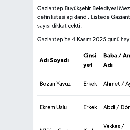
Gaziantep Büyükşehir Belediyesi Meza
Video Haber
defin listesi açıklandı. Listede Gazia
sayısı dikkat çekti.
Yaşam
Gaziantep'te 4 Kasım 2025 günü hayat
Yeme-İçme
Cinsi
Baba / A
Yemek
Adı Soyadı
yet
Adı
Bozan Yavuz
Erkek
Ahmet / A
Ekrem Uslu
Erkek
Abdi / Dö
Vakkas /