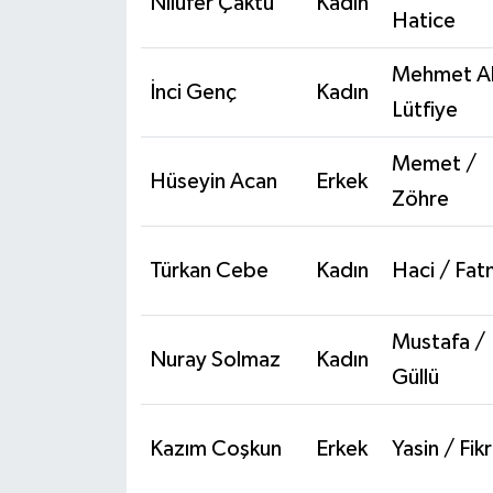
Nilüfer Çaktu
Kadın
Hatice
Mehmet Al
İnci Genç
Kadın
Lütfiye
Memet /
Hüseyin Acan
Erkek
Zöhre
Türkan Cebe
Kadın
Haci / Fa
Mustafa /
Nuray Solmaz
Kadın
Güllü
Kazım Coşkun
Erkek
Yasin / Fik