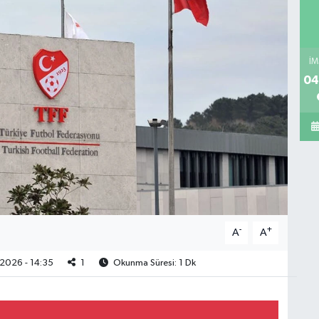
İM
04
-
+
A
A
2026 - 14:35
1
Okunma Süresi: 1 Dk