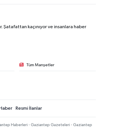
. Şatafattan kaçınıyor ve insanlara haber
Tüm Manşetler
Haber
Resmi İlanlar
iantep Haberleri - Gaziantep Gazeteleri - Gaziantep