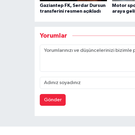
Gaziantep FK, Serdar Dursun
Motor spor
transferini resmen açıkladı
araya gel
Yorumlar
Gönder