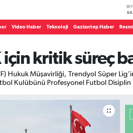
BI
64
DO
47
por
Video Haber
Teknoloji
Gaziantep Haber
Resmi
EU
55
ST
64
için kritik süreç b
GR
66
Bİ
13
F) Hukuk Müşavirliği, Trendyol Süper Lig’
tbol Kulübünü Profesyonel Futbol Disiplin 