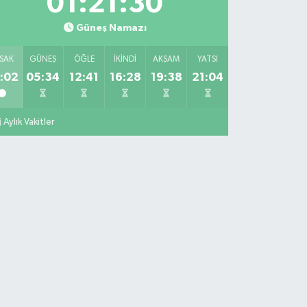
01:21:29
Güneş Namazı
SAK
GÜNEŞ
ÖĞLE
İKINDI
AKŞAM
YATSI
:02
05:34
12:41
16:28
19:38
21:04
Aylık Vakitler