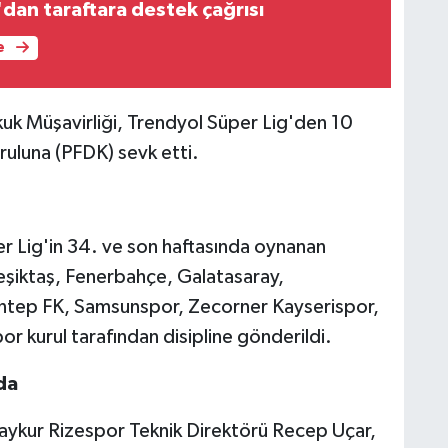
dan taraftara destek çağrısı
e
uk Müşavirliği, Trendyol Süper Lig'den 10
ruluna (PFDK) sevk etti.
r Lig'in 34. ve son haftasında oynanan
eşiktaş, Fenerbahçe, Galatasaray,
ntep FK, Samsunspor, Zecorner Kayserispor,
 kurul tarafından disipline gönderildi.
da
Çaykur Rizespor Teknik Direktörü Recep Uçar,