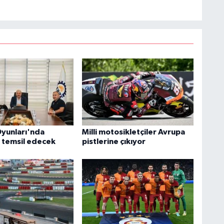
yunları'nda
Milli motosikletçiler Avrupa
i temsil edecek
pistlerine çıkıyor