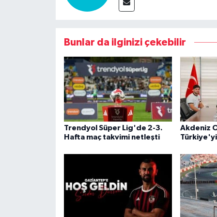
Bunlar da ilginizi çekebilir
Trendyol Süper Lig'de 2-3.
Akdeniz O
Hafta maç takvimi netleşti
Türkiye'y