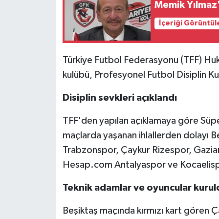
Memik Yılmaz'
Video Haber
İçeriği Görüntül
Yaşam
Türkiye Futbol Federasyonu (TFF) Huk
Yeme-İçme
kulübü, Profesyonel Futbol Disiplin Ku
Disiplin sevkleri açıklandı
Yemek
TFF'den yapılan açıklamaya göre Süpe
maçlarda yaşanan ihlallerden dolayı B
Trabzonspor, Çaykur Rizespor, Gazia
Hesap.com Antalyaspor ve Kocaelispor
Teknik adamlar ve oyuncular kurul
Beşiktaş maçında kırmızı kart gören 