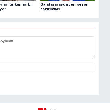
ları tutkunları bir
Galatasarayda yeni sezon
iyor
hazırlıkları