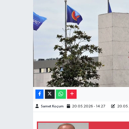
Müzik
Piyasa
Resmi İlanlar
Sağlık
Sinemalar
Siyaset
Spor
Samet Koçum
20.05.2026 - 14:27
20.05.
Teknoloji
Türkiye