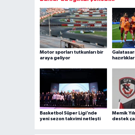
Motor sporları tutkunları bir
Galatasar
araya geliyor
hazırlıklar
Basketbol Süper Ligi’nde
Memik Yıl
yeni sezon takvimi netleşti
destek ça