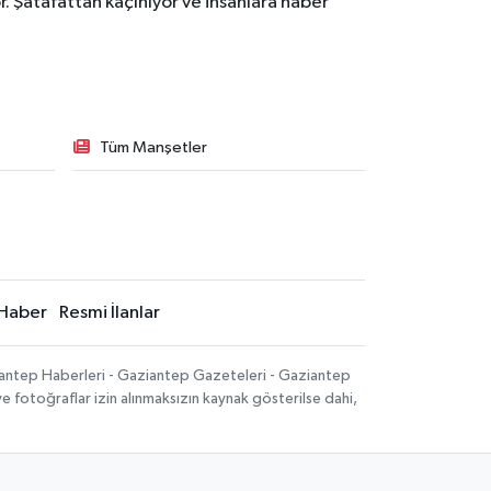
. Şatafattan kaçınıyor ve insanlara haber
Tüm Manşetler
Haber
Resmi İlanlar
iantep Haberleri - Gaziantep Gazeteleri - Gaziantep
ve fotoğraflar izin alınmaksızın kaynak gösterilse dahi,