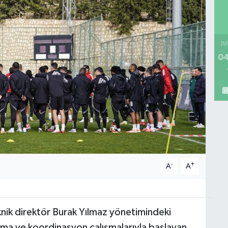
İM
04
-
+
A
A
nik direktör Burak Yılmaz yönetimindeki
nma ve koordinasyon çalışmalarıyla başlayan