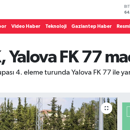
BI
64
DO
47
por
Video Haber
Teknoloji
Gaziantep Haber
Resmi
EU
55
ST
64
, Yalova FK 77 maç
GR
65
Bİ
13
upası 4. eleme turunda Yalova FK 77 ile 