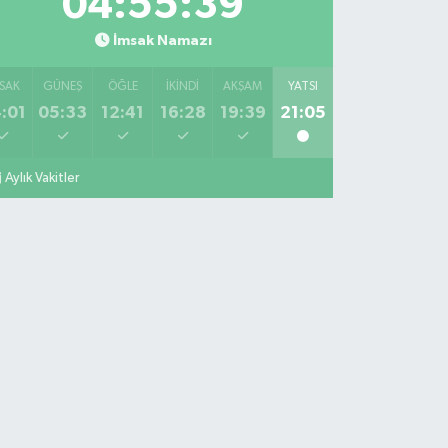
04:55:39
İmsak Namazı
SAK
GÜNEŞ
ÖĞLE
İKINDI
AKŞAM
YATSI
:01
05:33
12:41
16:28
19:39
21:05
Aylık Vakitler