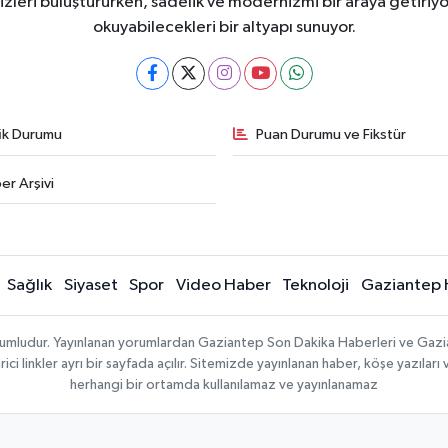
eri buluştururken, sadelik ve modernizmi bir araya getiriyor
okuyabilecekleri bir altyapı sunuyor.
fik Durumu
Puan Durumu ve Fikstür
er Arşivi
Sağlık
Siyaset
Spor
Video Haber
Teknoloji
Gaziantep 
sorumludur. Yayınlanan yorumlardan Gaziantep Son Dakika Haberleri ve Gaz
 linkler ayrı bir sayfada açılır. Sitemizde yayınlanan haber, köşe yazıları 
herhangi bir ortamda kullanılamaz ve yayınlanamaz