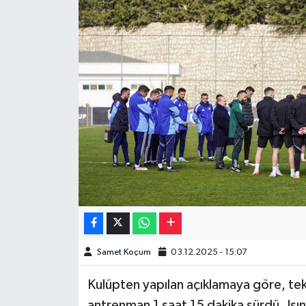
Müzik
Piyasa
Resmi İlanlar
Sağlık
Sinemalar
Siyaset
Spor
Samet Koçum
03.12.2025 - 15:07
Teknoloji
Kulüpten yapılan açıklamaya göre, tek
Türkiye
antrenman 1 saat 15 dakika sürdü. Isı