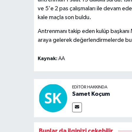
ve 5'e 2 pas çalışmaları ile devam ede
Video Haber
kale maçla son buldu.
Yaşam
Antrenmanı takip eden kulüp başkanı M
araya gelerek değerlendirmelerde bu
Yeme-İçme
Kaynak:
AA
Yemek
EDITÖR HAKKINDA
Samet Koçum
Bunlar da ilginizi çekebilir