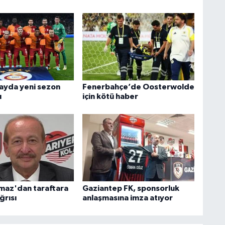
ayda yeni sezon
Fenerbahçe’de Oosterwolde
ı
için kötü haber
maz'dan taraftara
Gaziantep FK, sponsorluk
ğrısı
anlaşmasına imza atıyor