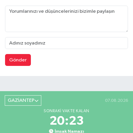
Gönder
GAZİANTEP
07.08.2026
SONRAKI VAKTE KALAN
20:22
İmsak Namazı