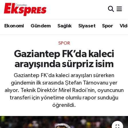
Eğitim
Hava Durumu
Ekonomi
Gündem
Sağlık
Siyaset
Spor
Vid
Ekonomi
Trafik Durumu
SPOR
Gaziantep son dakika
Puan Durumu ve Fikstür
Gaziantep FK’da kaleci
arayışında sürpriz isim
Genel
Tüm Manşetler
Gaziantep FK’da kaleci arayışları sürerken
Gündem
Son Dakika Haberleri
gündemin ilk sırasında Ștefan Târnovanu yer
alıyor. Teknik Direktör Mirel Radoi’nin, oyuncunun
Haberler
Haber Arşivi
transferi için yönetime olumlu rapor sunduğu
öğrenildi.
Kültür Sanat
Magazin