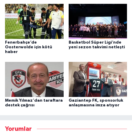
Fenerbahçe’de
Basketbol Süper Ligi’nde
Oosterwolde için kötü
yeni sezon takvimi netleşti
haber
Memik Yılmaz'dan taraftara
Gaziantep FK, sponsorluk
destek çağrısı
anlaşmasına imza atıyor
Yorumlar