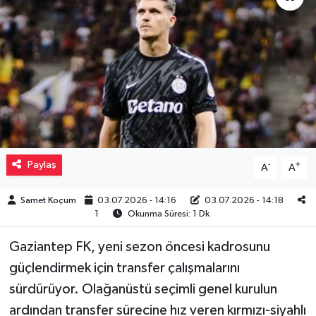
Müzik
Piyasa
Resmi İlanlar
Sağlık
Paylaş
-
+
A
A
Sinemalar
Samet Koçum
03.07.2026 - 14:16
03.07.2026 - 14:18
Siyaset
1
Okunma Süresi: 1 Dk
Spor
Gaziantep FK, yeni sezon öncesi kadrosunu
güçlendirmek için transfer çalışmalarını
Teknoloji
sürdürüyor. Olağanüstü seçimli genel kurulun
ardından transfer sürecine hız veren kırmızı-siyahlı
Türkiye