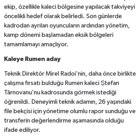
ekip, özellikle kaleci bölgesine yapılacak takviyeyi
Video Haber
öncelikli hedef olarak belirledi. Son günlerde
kadrodan ayrılan oyuncuların ardından yönetim,
Yaşam
kamp dönemi başlamadan eksik bölgeleri
tamamlamayı amaçlıyor.
Yeme-İçme
Kaleye Rumen aday
Yemek
Teknik Direktör Mirel Radoi'nin, daha önce birlikte
çalışma fırsatı bulduğu Rumen kaleci Ștefan
Târnovanu'nu kadrosunda görmek istediği
öğrenildi. Deneyimli teknik adamın, 26 yaşındaki
file bekçisi için yönetime olumlu rapor sunduğu ve
transferin değerlendirme aşamasında olduğu
ifade ediliyor.