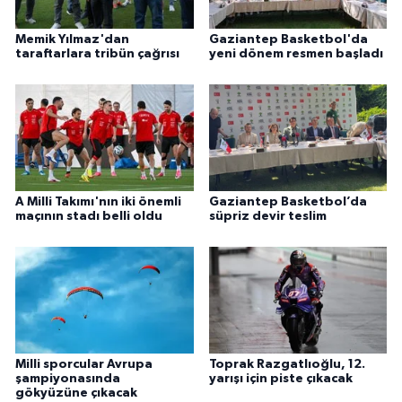
Memik Yılmaz'dan
Gaziantep Basketbol'da
taraftarlara tribün çağrısı
yeni dönem resmen başladı
A Milli Takımı'nın iki önemli
Gaziantep Basketbol’da
maçının stadı belli oldu
süpriz devir teslim
Milli sporcular Avrupa
Toprak Razgatlıoğlu, 12.
şampiyonasında
yarışı için piste çıkacak
gökyüzüne çıkacak