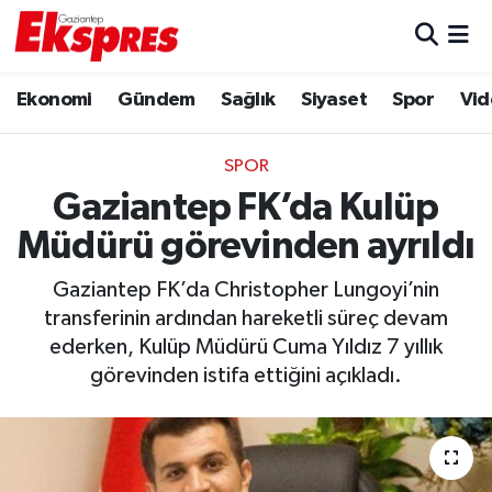
Eğitim
Hava Durumu
Ekonomi
Gündem
Sağlık
Siyaset
Spor
Vid
Ekonomi
Trafik Durumu
SPOR
Gaziantep son dakika
Puan Durumu ve Fikstür
Gaziantep FK’da Kulüp
Müdürü görevinden ayrıldı
Genel
Tüm Manşetler
Gaziantep FK’da Christopher Lungoyi’nin
Gündem
Son Dakika Haberleri
transferinin ardından hareketli süreç devam
ederken, Kulüp Müdürü Cuma Yıldız 7 yıllık
Haberler
Haber Arşivi
görevinden istifa ettiğini açıkladı.
Kültür Sanat
Magazin