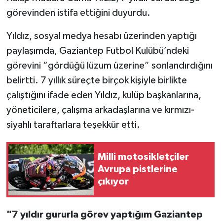
görevinden istifa ettiğini duyurdu.
Video Haber
Yıldız, sosyal medya hesabı üzerinden yaptığı
Yaşam
paylaşımda, Gaziantep Futbol Kulübü’ndeki
görevini “gördüğü lüzum üzerine” sonlandırdığını
Yeme-İçme
belirtti. 7 yıllık süreçte birçok kişiyle birlikte
çalıştığını ifade eden Yıldız, kulüp başkanlarına,
Yemek
yöneticilere, çalışma arkadaşlarına ve kırmızı-
siyahlı taraftarlara teşekkür etti.
Milli motosikletçiler
Avrupa pistlerine
çıkıyor
"7 yıldır gururla görev yaptığım Gaziantep