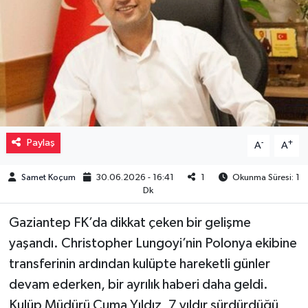
Müzik
Piyasa
Resmi İlanlar
Sağlık
Paylaş
-
+
A
A
Sinemalar
Samet Koçum
30.06.2026 - 16:41
1
Okunma Süresi: 1
Dk
Siyaset
Gaziantep FK’da dikkat çeken bir gelişme
Spor
yaşandı. Christopher Lungoyi’nin Polonya ekibine
transferinin ardından kulüpte hareketli günler
Teknoloji
devam ederken, bir ayrılık haberi daha geldi.
Kulüp Müdürü Cuma Yıldız, 7 yıldır sürdürdüğü
Türkiye