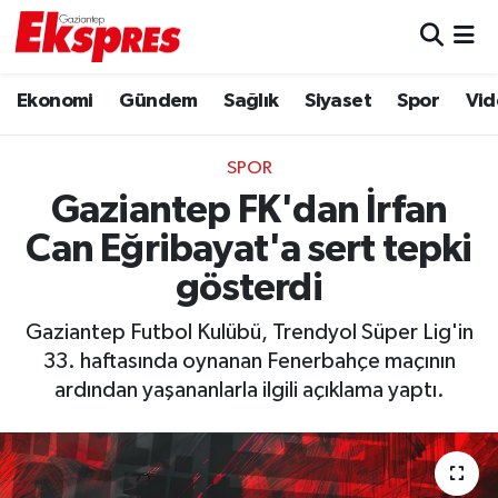
Eğitim
Hava Durumu
Ekonomi
Gündem
Sağlık
Siyaset
Spor
Vid
Ekonomi
Trafik Durumu
SPOR
Gaziantep son dakika
Puan Durumu ve Fikstür
Gaziantep FK'dan İrfan
Can Eğribayat'a sert tepki
Genel
Tüm Manşetler
gösterdi
Gündem
Son Dakika Haberleri
Gaziantep Futbol Kulübü, Trendyol Süper Lig'in
33. haftasında oynanan Fenerbahçe maçının
Haberler
Haber Arşivi
ardından yaşananlarla ilgili açıklama yaptı.
Kültür Sanat
Magazin