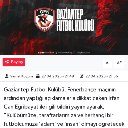
Müzik
Piyasa
Resmi İlanlar
Sağlık
Paylaş
-
+
A
A
Sinemalar
Samet Koçum
27.04.2025 - 21:48
27.04.2025 - 21:56
Siyaset
Gaziantep Futbol Kulübü, Fenerbahçe maçının
Spor
ardından yaptığı açıklamalarla dikkat çeken İrfan
Can Eğribayat ile ilgili bildiri yayımlayarak,
Teknoloji
"Kulübümüze, taraftarlarımıza ve herhangi bir
futbolcumuza 'adam' ve 'insan' olmayı öğretecek
Türkiye