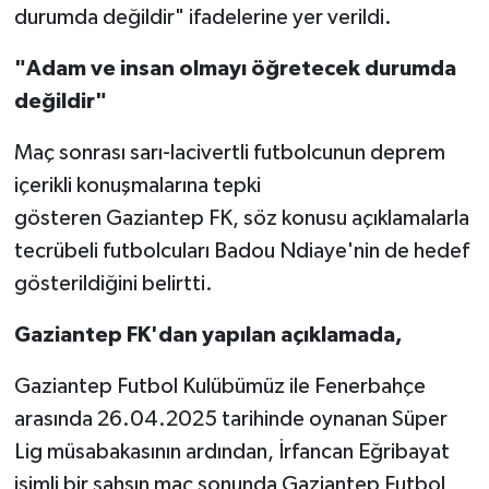
durumda değildir" ifadelerine yer verildi.
Video Haber
"Adam ve insan olmayı öğretecek durumda
değildir"
Yaşam
Maç sonrası sarı-lacivertli futbolcunun deprem
Yeme-İçme
içerikli konuşmalarına tepki
gösteren Gaziantep FK, söz konusu açıklamalarla
Yemek
tecrübeli futbolcuları Badou Ndiaye'nin de hedef
gösterildiğini belirtti.
Gaziantep FK'dan yapılan açıklamada,
Gaziantep Futbol Kulübümüz ile Fenerbahçe
arasında 26.04.2025 tarihinde oynanan Süper
Lig müsabakasının ardından, İrfancan Eğribayat
isimli bir şahsın maç sonunda Gaziantep Futbol