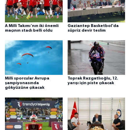
A Milli Takımı'nın iki önemli
Gaziantep Basketbol’da
maçının stadı belli oldu
süpriz devir teslim
Milli sporcular Avrupa
Toprak Razgatlıoğlu, 12.
şampiyonasında
yarışı için piste çıkacak
gökyüzüne çıkacak