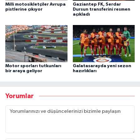
Milli motosikletçiler Avrupa
Gaziantep FK, Serdar
pistlerine çıkıyor
Dursun transferini resmen
açıkladı
Motor sporları tutkunları
Galatasarayda yeni sezon
bir araya geliyor
hazırlıkları
Yorumlar