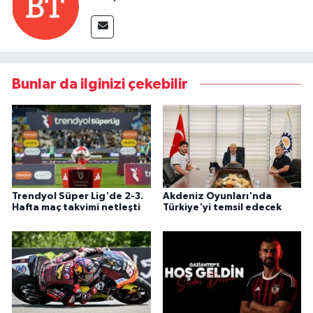
Bunlar da ilginizi çekebilir
Trendyol Süper Lig'de 2-3.
Akdeniz Oyunları'nda
Hafta maç takvimi netleşti
Türkiye'yi temsil edecek