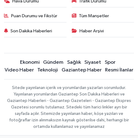
Hava Durumu
Trafik Durumu
Puan Durumu ve Fikstür
Tüm Manşetler
Son Dakika Haberleri
Haber Arşivi
Ekonomi
Gündem
Sağlık
Siyaset
Spor
Video Haber
Teknoloji
Gaziantep Haber
Resmi İlanlar
Sitede yayınlanan içerik ve yorumlardan yazarları sorumludur.
Yayınlanan yorumlardan Gaziantep Son Dakika Haberleri ve
Gaziantep Haberleri - Gaziantep Gazeteleri - Gaziantep Ekspres
Gazetesi sorumlu tutulamaz. Sitedeki tüm harici linkler ayrı bir
sayfada açılır. Sitemizde yayınlanan haber, köşe yazıları ve
fotoğraflar izin alınmaksızın kaynak gösterilse dahi, herhangi bir
ortamda kullanılamaz ve yayınlanamaz