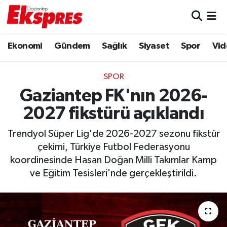
Eğitim
Hava Durumu
Ekonomi
Gündem
Sağlık
Siyaset
Spor
Vid
Ekonomi
Trafik Durumu
SPOR
Gaziantep son dakika
Puan Durumu ve Fikstür
Gaziantep FK'nın 2026-
2027 fikstürü açıklandı
Genel
Tüm Manşetler
Trendyol Süper Lig'de 2026-2027 sezonu fikstür
Gündem
Son Dakika Haberleri
çekimi, Türkiye Futbol Federasyonu
koordinesinde Hasan Doğan Milli Takımlar Kamp
Haberler
Haber Arşivi
ve Eğitim Tesisleri'nde gerçekleştirildi.
Kültür Sanat
Magazin