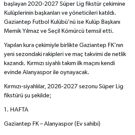
başlayan 2020-2027 Süper Lig fikstür çekimine
Kulüplerinin başkanları ve yöneticileri katıldı.
Video Haber
Gaziantep Futbol Kulübü'nü ise Kulüp Başkanı
Yaşam
Memik Yılmaz ve Seçil Kömürcü temsil etti.
Yapılan kura çekimiyle birlikte Gaziantep FK'nın
Yeme-İçme
yeni sezondaki rakipleri ve maç takvimi de netlik
Yemek
kazandı. Kırmızı siyahlı takım ilk maçını kendi
evinde Alanyaspor ile oynayacak.
Kırmızı-siyahlılar, 2026-2027 sezonu Süper Lig
fikstürü şu şekilde;
1. HAFTA
Gaziantep FK – Alanyaspor (Ev sahibi)