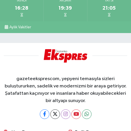
İKINDI
AKŞAM
YATSI
16:28
19:39
21:05
Aylık Vakitler
gazeteeksprescom, yepyeni temasıyla sizleri
buluştururken, sadelik ve modernizmi bir araya getiriyor.
Şatafattan kaçınıyor ve insanlara haber okuyabilecekleri
bir altyapı sunuyor.