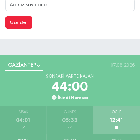
Gönder
GAZİANTEP
07.08.2026
SONRAKI VAKTE KALAN
43:59
İkindi Namazı
İMSAK
GÜNEŞ
ÖĞLE
04:01
05:33
12:41