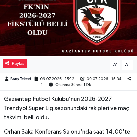
Müzik
Piyasa
Resmi İlanlar
Sağlık
Paylaş
-
+
A
A
Sinemalar
Barış Tekeci
09.07.2026 - 15:12
09.07.2026 - 15:34
1
Okunma Süresi: 1 Dk
Siyaset
Gaziantep Futbol Kulübü'nün 2026-2027
Spor
Trendyol Süper Lig sezonundaki rakipleri ve maç
takvimi belli oldu.
Teknoloji
Orhan Saka Konferans Salonu'nda saat 14.00'te
Türkiye