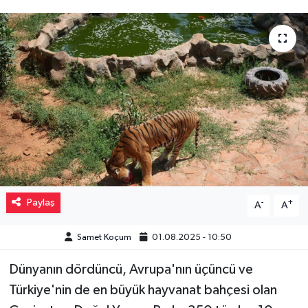
Müzik
Piyasa
Resmi İlanlar
Sağlık
Sinemalar
Siyaset
Paylaş
-
+
A
A
Spor
Samet Koçum
01.08.2025 - 10:50
Dünyanın dördüncü, Avrupa'nın üçüncü ve
Teknoloji
Türkiye'nin de en büyük hayvanat bahçesi olan
Türkiye