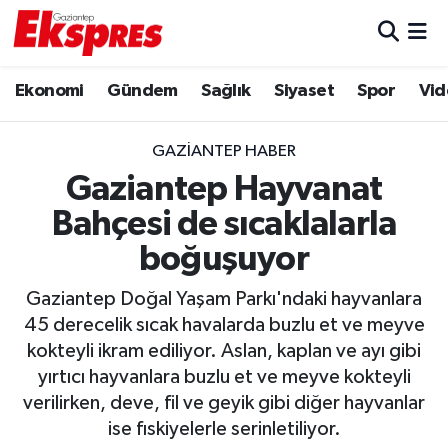
Eğitim
Hava Durumu
Ekonomi
Gündem
Sağlık
Siyaset
Spor
Vid
Ekonomi
Trafik Durumu
GAZIANTEP HABER
Gaziantep son dakika
Puan Durumu ve Fikstür
Gaziantep Hayvanat
Bahçesi de sıcaklalarla
Genel
Tüm Manşetler
boğuşuyor
Gündem
Son Dakika Haberleri
Gaziantep Doğal Yaşam Parkı'ndaki hayvanlara
45 derecelik sıcak havalarda buzlu et ve meyve
Haberler
Haber Arşivi
kokteyli ikram ediliyor. Aslan, kaplan ve ayı gibi
yırtıcı hayvanlara buzlu et ve meyve kokteyli
Kültür Sanat
verilirken, deve, fil ve geyik gibi diğer hayvanlar
ise fıskiyelerle serinletiliyor.
Magazin