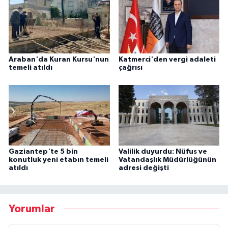
Araban'da Kuran Kursu'nun
Katmerci'den vergi adaleti
temeli atıldı
çağrısı
Gaziantep'te 5 bin
Valilik duyurdu: Nüfus ve
konutluk yeni etabın temeli
Vatandaşlık Müdürlüğünün
atıldı
adresi değişti
Yorumlar