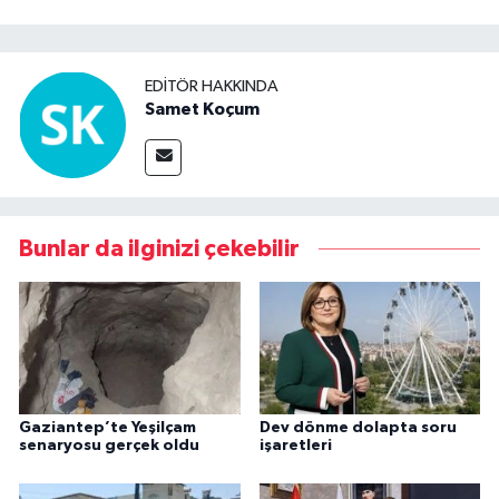
EDITÖR HAKKINDA
Samet Koçum
Bunlar da ilginizi çekebilir
Gaziantep’te Yeşilçam
Dev dönme dolapta soru
senaryosu gerçek oldu
işaretleri