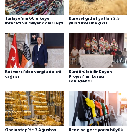
Türkiye'nin 60 ülkeye
Küresel gıda fiyatları 3,5
ihracatı 94 milyar doları aştı
yılın zirvesine çıktı
Katmerci'den vergi adaleti
Sürdürülebilir Koyun
çağrısı
Projesi'nin kurası
sonuçlandı
Gaziantep'te 7 Ağustos
Benzine gece yarısı büyük