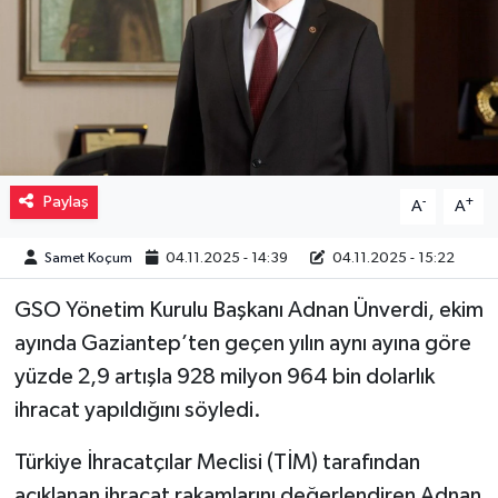
Müzik
Piyasa
Resmi İlanlar
Paylaş
-
+
A
A
Sağlık
Samet Koçum
04.11.2025 - 14:39
04.11.2025 - 15:22
Sinemalar
GSO Yönetim Kurulu Başkanı Adnan Ünverdi, ekim
Siyaset
ayında Gaziantep’ten geçen yılın aynı ayına göre
yüzde 2,9 artışla 928 milyon 964 bin dolarlık
Spor
ihracat yapıldığını söyledi.
Teknoloji
Türkiye İhracatçılar Meclisi (TİM) tarafından
Türkiye
açıklanan ihracat rakamlarını değerlendiren Adnan