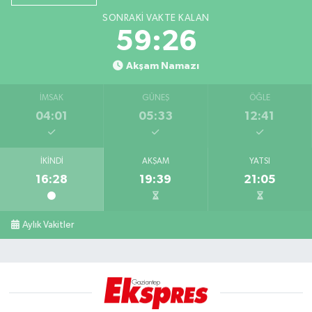
SONRAKI VAKTE KALAN
59:26
Akşam Namazı
İMSAK
GÜNEŞ
ÖĞLE
04:01
05:33
12:41
İKINDI
AKŞAM
YATSI
16:28
19:39
21:05
Aylık Vakitler