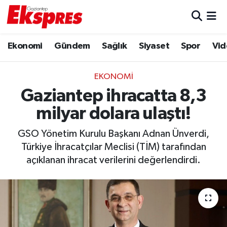
Eğitim
Hava Durumu
Ekonomi
Gündem
Sağlık
Siyaset
Spor
Vid
Ekonomi
Trafik Durumu
EKONOMI
Gaziantep son dakika
Puan Durumu ve Fikstür
Gaziantep ihracatta 8,3
milyar dolara ulaştı!
Genel
Tüm Manşetler
GSO Yönetim Kurulu Başkanı Adnan Ünverdi,
Gündem
Son Dakika Haberleri
Türkiye İhracatçılar Meclisi (TİM) tarafından
açıklanan ihracat verilerini değerlendirdi.
Haberler
Haber Arşivi
Kültür Sanat
Magazin