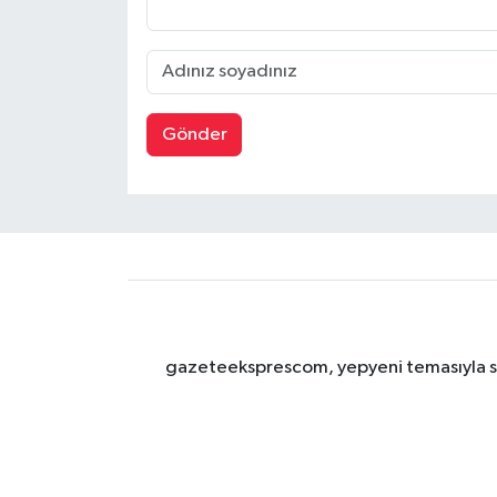
Gönder
gazeteeksprescom, yepyeni temasıyla sizl