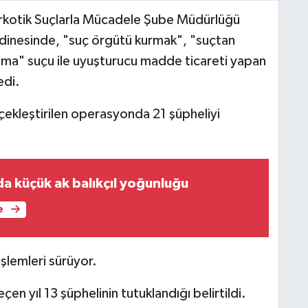
Narkotik Suçlarla Mücadele Şube Müdürlüğü
rdinesinde, "suç örgütü kurmak", "suçtan
lama" suçu ile uyuşturucu madde ticareti yapan
edi.
çekleştirilen operasyonda 21 şüpheliyi
da küçük ak balıkçıl yoğunluğu
e
şlemleri sürüyor.
en yıl 13 şüphelinin tutuklandığı belirtildi.