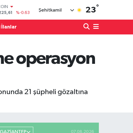
°
COIN
23
Şehitkamil
225,61
%-0.63
LAR
7143
%0.16
 İlanlar
RO
0317
%-0.02
RLİN
2463
%0.07
ne operasyon
M ALTIN
0.40
%0.45
T100
799
%70
onunda 21 şüpheli gözaltına
GAZİANTEP
07.08.2026