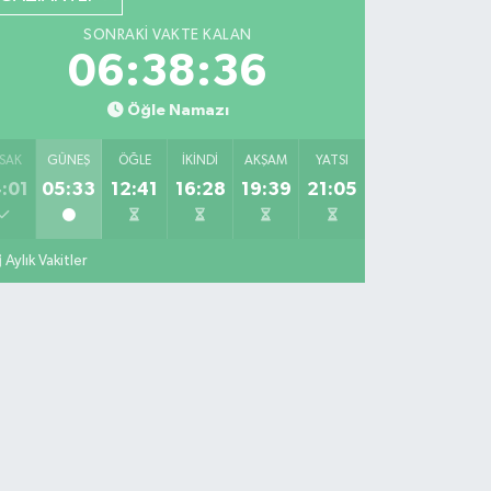
SONRAKI VAKTE KALAN
06:38:35
Öğle Namazı
SAK
GÜNEŞ
ÖĞLE
İKINDI
AKŞAM
YATSI
:01
05:33
12:41
16:28
19:39
21:05
Aylık Vakitler