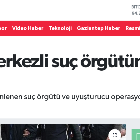
BIT
64.
DO
47,
por
Video Haber
Teknoloji
Gaziantep Haber
Resmi
EU
55,
STE
64,
rkezli suç örgütü
GRA
651
BİS
13.
enlenen suç örgütü ve uyuşturucu operasy