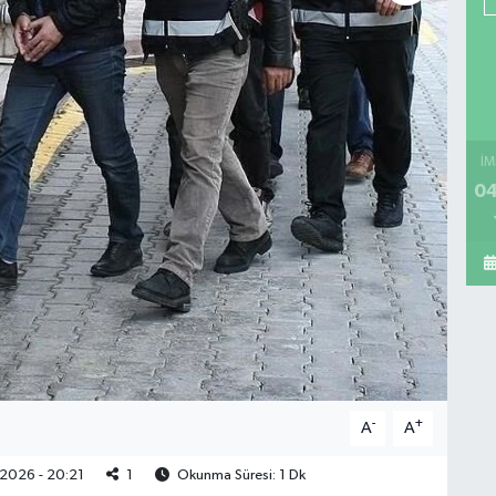
İM
04
-
+
A
A
2026 - 20:21
1
Okunma Süresi: 1 Dk