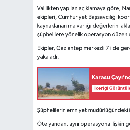
Valilikten yapılan açıklamaya göre, 
Video Haber
ekipleri, Cumhuriyet Başsavcılığı koo
kaynaklanan malvarlığı değerlerini ak
Yaşam
şüphelilere yönelik operasyon düzenl
Yeme-İçme
Ekipler, Gaziantep merkezli 7 ilde ger
yakaladı.
Yemek
Karasu Çayı’n
İçeriği Görüntül
Şüphelilerin emniyet müdürlüğündeki i
Öte yandan, aynı operasyona ilişkin geç