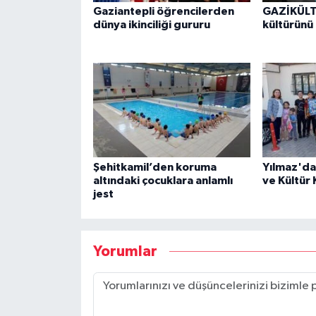
Gaziantepli öğrencilerden
GAZİKÜLTÜ
dünya ikinciliği gururu
kültürünü
Şehitkamil’den koruma
Yılmaz'da
altındaki çocuklara anlamlı
ve Kültür
jest
Yorumlar