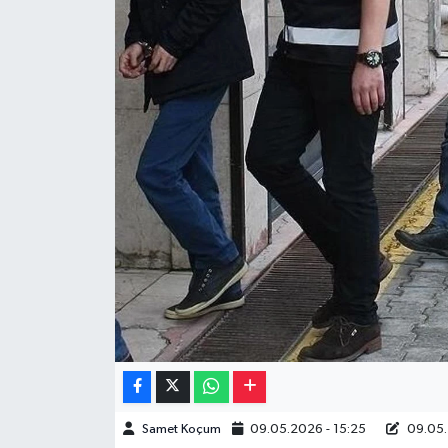
Müzik
Piyasa
Resmi İlanlar
Sağlık
Sinemalar
Siyaset
Spor
Teknoloji
Samet Koçum
09.05.2026 - 15:25
09.05.
Türkiye