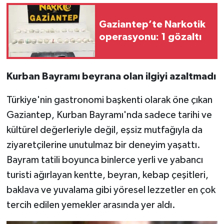
Video Haber
Gaziantep’te Narkotik
operasyonu: 1 gözaltı
Yaşam
Yeme-İçme
Kurban Bayramı beyrana olan ilgiyi azaltmadı
Türkiye'nin gastronomi başkenti olarak öne çıkan
Yemek
Gaziantep, Kurban Bayramı'nda sadece tarihi ve
kültürel değerleriyle değil, eşsiz mutfağıyla da
ziyaretçilerine unutulmaz bir deneyim yaşattı.
Bayram tatili boyunca binlerce yerli ve yabancı
turisti ağırlayan kentte, beyran, kebap çeşitleri,
baklava ve yuvalama gibi yöresel lezzetler en çok
tercih edilen yemekler arasında yer aldı.