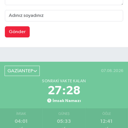
Gönder
GAZİANTEP
07.08.2026
SONRAKI VAKTE KALAN
27:28
İmsak Namazı
İMSAK
GÜNEŞ
ÖĞLE
04:01
05:33
12:41