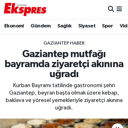
Eğitim
Hava Durumu
Ekonomi
Gündem
Sağlık
Siyaset
Spor
Vid
Ekonomi
Trafik Durumu
GAZIANTEP HABER
Gaziantep son dakika
Puan Durumu ve Fikstür
Gaziantep mutfağı
bayramda ziyaretçi akınına
Genel
Tüm Manşetler
uğradı
Gündem
Son Dakika Haberleri
Kurban Bayramı tatilinde gastronomi şehri
Gaziantep, beyran başta olmak üzere kebap,
Haberler
Haber Arşivi
baklava ve yöresel yemekleriyle ziyaretçi akınına
uğradı.
Kültür Sanat
Magazin