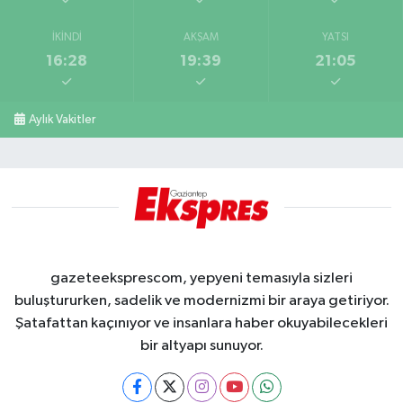
İKINDI
AKŞAM
YATSI
16:28
19:39
21:05
Aylık Vakitler
gazeteeksprescom, yepyeni temasıyla sizleri
buluştururken, sadelik ve modernizmi bir araya getiriyor.
Şatafattan kaçınıyor ve insanlara haber okuyabilecekleri
bir altyapı sunuyor.