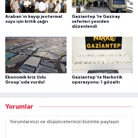
Araban'ın kayıp jeotermal
Gaziantep'te Gaziray
suyu için kritik çağrı
seferleri yeniden
düzenlendi
Ekonomik kriz Uslu
Gaziantep’te Narkotik
Group'uda vurdu!
operasyonu: 1 gözaltı
Yorumlar