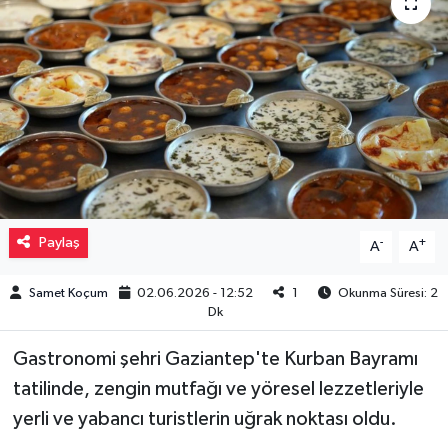
Müzik
Piyasa
Resmi İlanlar
Sağlık
Sinemalar
Paylaş
-
+
A
A
Siyaset
Samet Koçum
02.06.2026 - 12:52
1
Okunma Süresi: 2
Dk
Spor
Gastronomi şehri Gaziantep'te Kurban Bayramı
tatilinde, zengin mutfağı ve yöresel lezzetleriyle
Teknoloji
yerli ve yabancı turistlerin uğrak noktası oldu.
Türkiye