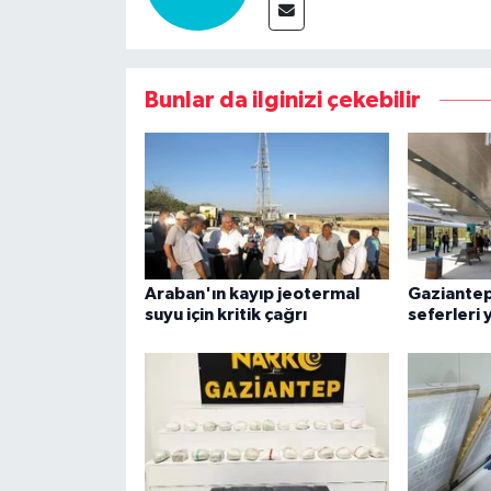
Bunlar da ilginizi çekebilir
Araban'ın kayıp jeotermal
Gaziantep
suyu için kritik çağrı
seferleri