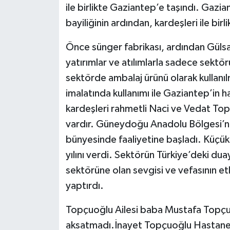
ile birlikte Gaziantep’e taşındı. Gaz
bayiliğinin ardından, kardeşleri ile birl
Önce sünger fabrikası, ardından Gülsa
yatırımlar ve atılımlarla sadece sektö
sektörde ambalaj ürünü olarak kullanılm
imalatında kullanımı ile Gaziantep’in h
kardeşleri rahmetli Naci ve Vedat Topç
vardır. Güneydoğu Anadolu Bölgesi’nin 
bünyesinde faaliyetine başladı. Küçü
yılını verdi. Sektörün Türkiye’deki dua
sektörüne olan sevgisi ve vefasının etk
yaptırdı.
Topçuoğlu Ailesi baba Mustafa Topçuoğ
aksatmadı.İnayet Topçuoğlu Hastane