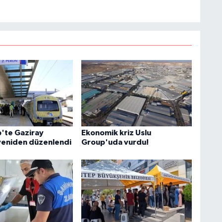
'te Gaziray
Ekonomik kriz Uslu
 yeniden düzenlendi
Group'uda vurdu!