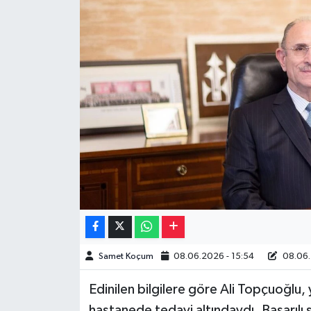
Müzik
Piyasa
Resmi İlanlar
Sağlık
Sinemalar
Siyaset
Spor
Samet Koçum
08.06.2026 - 15:54
08.06.
Teknoloji
Edinilen bilgilere göre Ali Topçuoğlu, 
Türkiye
hastanede tedavi altındaydı. Başarılı 