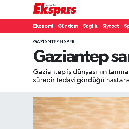
Eğitim
Hava Durumu
Ekonomi
Gündem
Sağlık
Siyaset
S
Ekonomi
Trafik Durumu
GAZIANTEP HABER
Gaziantep sa
Gaziantep son dakika
Puan Durumu ve Fikstür
Genel
Tüm Manşetler
Gaziantep iş dünyasının tanına
süredir tedavi gördüğü hastane
Gündem
Son Dakika Haberleri
Haberler
Haber Arşivi
Kültür Sanat
Magazin