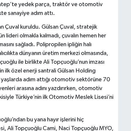
iantep’te yedek parça, traktör ve otomotiv
ikte sanayiye adım attı.
n Çuval kuruldu. Gülsan Çuval, stratejik
rün lideri olmakla kalmadı, çuvalın hemen her
asını sağladı. Polipropilen ipliğin halı
alıcılıkta dünyanın üretim merkezi olmasında,
uoğlu ile birlikte Ali Topçuoğlu’nun imzası
ilk özel enerji santrali Gülsan Holding
k yaşlarda adım attığı otomotiv sektörüne 70
yenleri arasına adını yazdırırken, otomotiv
isiyle Türkiye’nin ilk Otomotiv Meslek Lisesi’ni
lu’ndan bu yana hayır işlerini hiç
si, Ali Topçuoğlu Cami, Naci Topçuoğlu MYO,