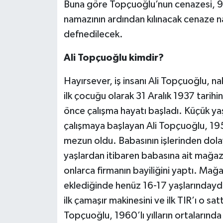
Buna göre Topçuoğlu’nun cenazesi, 9 H
namazının ardından kılınacak cenaze n
defnedilecek.
Ali Topçuoğlu kimdir?
Hayırsever, iş insanı Ali Topçuoğlu, 
ilk çocuğu olarak 31 Aralık 1937 tarih
önce çalışma hayatı başladı. Küçük yaş
çalışmaya başlayan Ali Topçuoğlu, 195
mezun oldu. Babasının işlerinden dolay
yaşlardan itibaren babasına ait mağazan
onlarca firmanın bayiliğini yaptı. Mağ
eklediğinde henüz 16-17 yaşlarındaydı. 
ilk çamaşır makinesini ve ilk TIR’ı o sat
Topçuoğlu, 1960’lı yılların ortaların