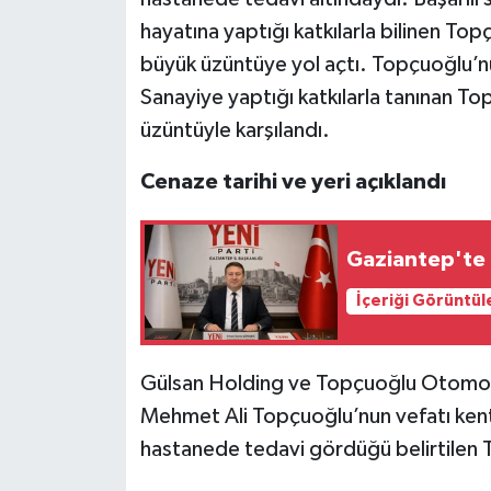
hayatına yaptığı katkılarla bilinen To
Video Haber
büyük üzüntüye yol açtı. Topçuoğlu’n
Sanayiye yaptığı katkılarla tanınan To
Yaşam
üzüntüyle karşılandı.
Yeme-İçme
Cenaze tarihi ve yeri açıklandı
Yemek
Gaziantep'te 
İçeriği Görüntül
Gülsan Holding ve Topçuoğlu Otomotiv’
Mehmet Ali Topçuoğlu’nun vefatı kent
hastanede tedavi gördüğü belirtilen 