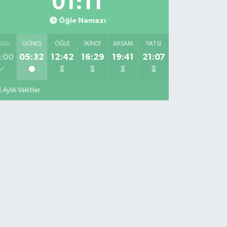
01:10
Öğle Namazı
SAK
GÜNEŞ
ÖĞLE
İKINDI
AKŞAM
YATSI
:00
05:32
12:42
16:29
19:41
21:07
Aylık Vakitler