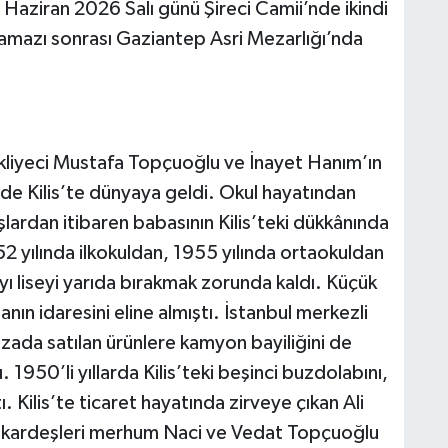
aziran 2026 Salı günü Şireci Camii’nde ikindi
amazı sonrası Gaziantep Asri Mezarlığı’nda
nakliyeci Mustafa Topçuoğlu ve İnayet Hanım’ın
inde Kilis’te dünyaya geldi. Okul hayatından
lardan itibaren babasının Kilis’teki dükkânında
2 yılında ilkokuldan, 1955 yılında ortaokuldan
ı liseyi yarıda bırakmak zorunda kaldı. Küçük
ın idaresini eline almıştı. İstanbul merkezli
azada satılan ürünlere kamyon bayiliğini de
1950’li yıllarda Kilis’teki beşinci buzdolabını,
tı. Kilis’te ticaret hayatında zirveye çıkan Ali
da kardeşleri merhum Naci ve Vedat Topçuoğlu