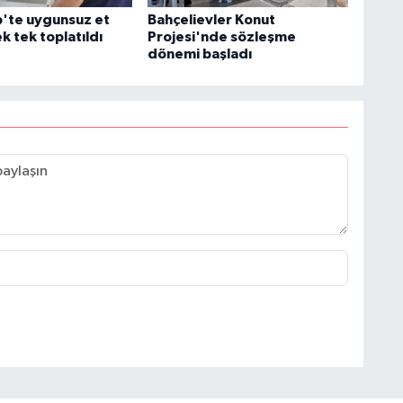
'te uygunsuz et
Bahçelievler Konut
ek tek toplatıldı
Projesi'nde sözleşme
dönemi başladı