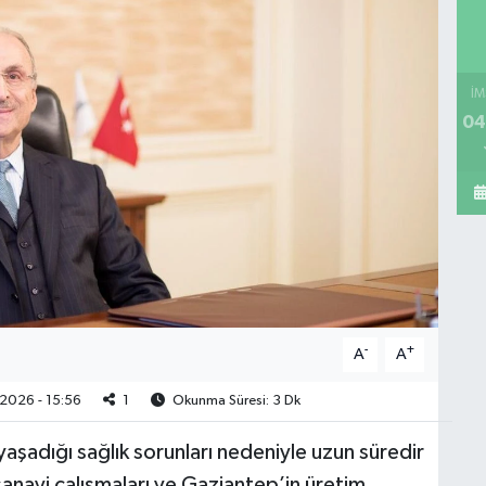
İM
04
-
+
A
A
2026 - 15:56
1
Okunma Süresi: 3 Dk
yaşadığı sağlık sorunları nedeniyle uzun süredir
sanayi çalışmaları ve Gaziantep’in üretim