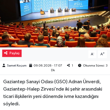
Müzik
Piyasa
Resmi İlanlar
Sağlık
Paylaş
-
+
A
A
Sinemalar
Samet Koçum
09.06.2026 - 17:07
1
Okunma Süresi: 3
Dk
Siyaset
Gaziantep Sanayi Odası (GSO) Adnan Ünverdi,
Spor
Gaziantep-Halep Zirvesi’nde iki şehir arasındaki
ticari ilişkilerin yeni dönemde ivme kazandığını
Teknoloji
söyledi.
Türkiye