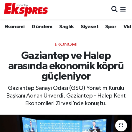
Eğitim
Hava Durumu
Ekonomi
Gündem
Sağlık
Siyaset
Spor
Vid
Ekonomi
Trafik Durumu
EKONOMI
Gaziantep son dakika
Puan Durumu ve Fikstür
Gaziantep ve Halep
arasında ekonomik köprü
Genel
Tüm Manşetler
güçleniyor
Gündem
Son Dakika Haberleri
Gaziantep Sanayi Odası (GSO) Yönetim Kurulu
Başkanı Adnan Ünverdi, Gaziantep - Halep Kent
Haberler
Haber Arşivi
Ekonomileri Zirvesi’nde konuştu.
Kültür Sanat
Magazin