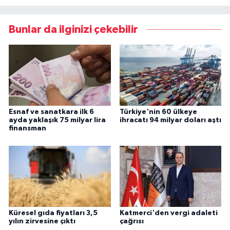
Bunlar da ilginizi çekebilir
Esnaf ve sanatkara ilk 6
Türkiye'nin 60 ülkeye
ayda yaklaşık 75 milyar lira
ihracatı 94 milyar doları aştı
finansman
Küresel gıda fiyatları 3,5
Katmerci'den vergi adaleti
yılın zirvesine çıktı
çağrısı