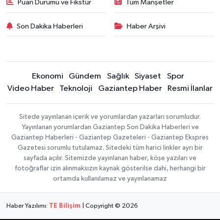
Puan Durumu ve Fikstür
Tüm Manşetler
Son Dakika Haberleri
Haber Arşivi
Ekonomi
Gündem
Sağlık
Siyaset
Spor
Video Haber
Teknoloji
Gaziantep Haber
Resmi İlanlar
Sitede yayınlanan içerik ve yorumlardan yazarları sorumludur.
Yayınlanan yorumlardan Gaziantep Son Dakika Haberleri ve
Gaziantep Haberleri - Gaziantep Gazeteleri - Gaziantep Ekspres
Gazetesi sorumlu tutulamaz. Sitedeki tüm harici linkler ayrı bir
sayfada açılır. Sitemizde yayınlanan haber, köşe yazıları ve
fotoğraflar izin alınmaksızın kaynak gösterilse dahi, herhangi bir
ortamda kullanılamaz ve yayınlanamaz
Haber Yazılımı:
TE Bilişim
| Copyright © 2026