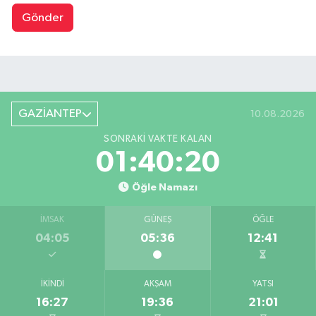
Gönder
GAZİANTEP
10.08.2026
SONRAKI VAKTE KALAN
01:40:20
Öğle Namazı
İMSAK
GÜNEŞ
ÖĞLE
04:05
05:36
12:41
İKINDI
AKŞAM
YATSI
16:27
19:36
21:01