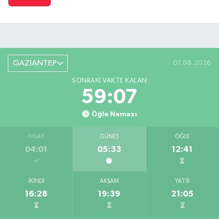
GAZİANTEP
07.08.2026
SONRAKI VAKTE KALAN
59:06
Öğle Namazı
İMSAK
GÜNEŞ
ÖĞLE
04:01
05:33
12:41
İKINDI
AKŞAM
YATSI
16:28
19:39
21:05