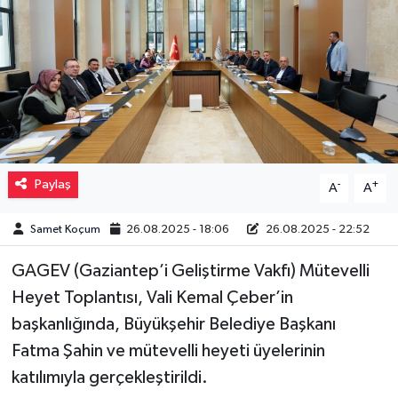
Müzik
Piyasa
Resmi İlanlar
Sağlık
Paylaş
-
+
A
A
Sinemalar
Samet Koçum
26.08.2025 - 18:06
26.08.2025 - 22:52
Siyaset
GAGEV (Gaziantep’i Geliştirme Vakfı) Mütevelli
Heyet Toplantısı, Vali Kemal Çeber’in
Spor
başkanlığında, Büyükşehir Belediye Başkanı
Teknoloji
Fatma Şahin ve mütevelli heyeti üyelerinin
katılımıyla gerçekleştirildi.
Türkiye