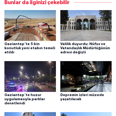
Bunlar da ilginizi çekebilir
Gaziantep'te 5 bin
Valilik duyurdu: Nüfus ve
konutluk yeni etabın temeli
Vatandaşlık Müdürlüğünün
atıldı
adresi değişti
Gaziantep'te huzur
Depremin izleri müzede
uygulamasıyla parklar
yaşatılacak
denetlendi