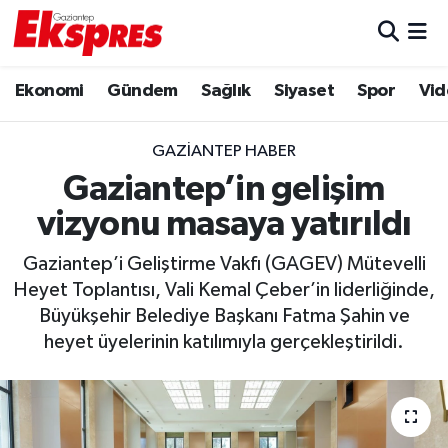
Eğitim
Hava Durumu
Ekonomi
Gündem
Sağlık
Siyaset
Spor
Vid
Ekonomi
Trafik Durumu
GAZIANTEP HABER
Gaziantep son dakika
Puan Durumu ve Fikstür
Gaziantep’in gelişim
vizyonu masaya yatırıldı
Genel
Tüm Manşetler
Gaziantep’i Geliştirme Vakfı (GAGEV) Mütevelli
Gündem
Son Dakika Haberleri
Heyet Toplantısı, Vali Kemal Çeber’in liderliğinde,
Büyükşehir Belediye Başkanı Fatma Şahin ve
Haberler
Haber Arşivi
heyet üyelerinin katılımıyla gerçekleştirildi.
Kültür Sanat
Magazin