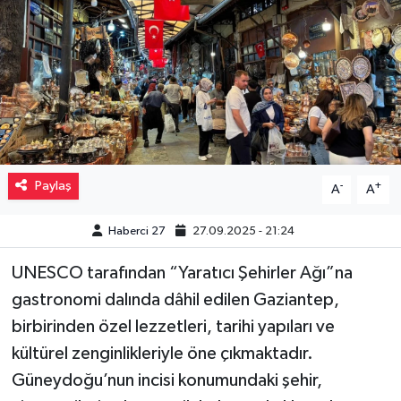
Müzik
Piyasa
Resmi İlanlar
Sağlık
Paylaş
-
+
A
A
Sinemalar
Haberci 27
27.09.2025 - 21:24
Siyaset
UNESCO tarafından “Yaratıcı Şehirler Ağı”na
gastronomi dalında dâhil edilen Gaziantep,
Spor
birbirinden özel lezzetleri, tarihi yapıları ve
Teknoloji
kültürel zenginlikleriyle öne çıkmaktadır.
Güneydoğu’nun incisi konumundaki şehir,
Türkiye