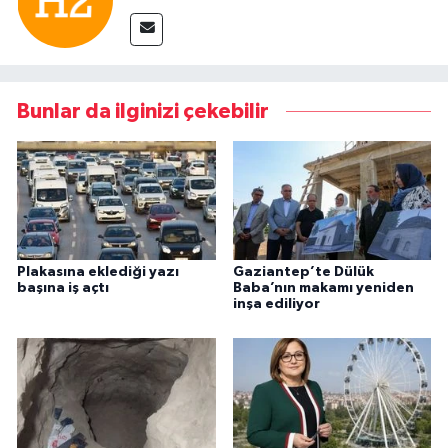
Bunlar da ilginizi çekebilir
Plakasına eklediği yazı
Gaziantep’te Dülük
başına iş açtı
Baba’nın makamı yeniden
inşa ediliyor