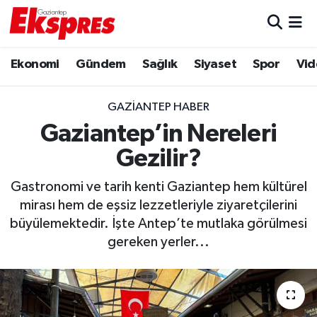
Eğitim
Hava Durumu
Ekonomi
Gündem
Sağlık
Siyaset
Spor
Vid
Ekonomi
Trafik Durumu
GAZIANTEP HABER
Gaziantep son dakika
Puan Durumu ve Fikstür
Gaziantep’in Nereleri
Gezilir?
Genel
Tüm Manşetler
Gastronomi ve tarih kenti Gaziantep hem kültürel
Gündem
Son Dakika Haberleri
mirası hem de eşsiz lezzetleriyle ziyaretçilerini
büyülemektedir. İşte Antep’te mutlaka görülmesi
Haberler
Haber Arşivi
gereken yerler...
Kültür Sanat
Magazin