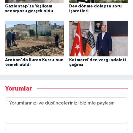
Gaziantep’te Yeşilçam
Dev dönme dolapta soru
senaryosu gerçek oldu
işaretleri
Araban'da Kuran Kursu'nun
Katmerci'den vergi adaleti
temeli atıldı
çağrısı
Yorumlar