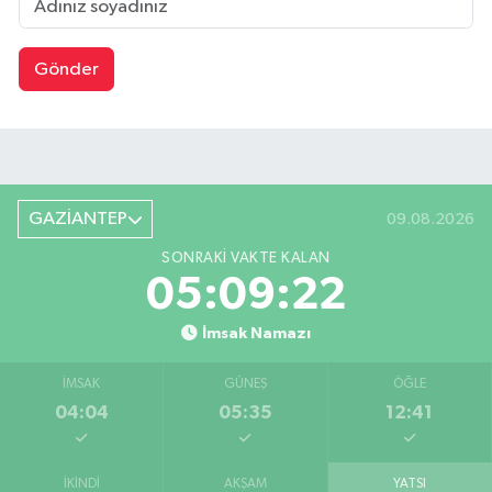
Gönder
GAZİANTEP
09.08.2026
SONRAKI VAKTE KALAN
05:09:21
İmsak Namazı
İMSAK
GÜNEŞ
ÖĞLE
04:04
05:35
12:41
İKINDI
AKŞAM
YATSI